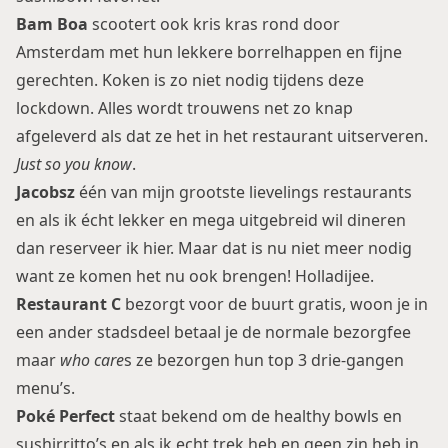
Bam Boa
scootert ook kris kras rond door
Amsterdam met hun lekkere borrelhappen en fijne
gerechten. Koken is zo niet nodig tijdens deze
lockdown. Alles wordt trouwens net zo knap
afgeleverd als dat ze het in het restaurant uitserveren.
Just so you know
.
Jacobsz
één van mijn grootste lievelings restaurants
en als ik écht lekker en mega uitgebreid wil dineren
dan reserveer ik hier. Maar dat is nu niet meer nodig
want ze komen het nu ook brengen! Holladijee.
Restaurant C
bezorgt voor de buurt gratis, woon je in
een ander stadsdeel betaal je de normale bezorgfee
maar
who care
s ze bezorgen hun top 3 drie-gangen
menu’s.
Poké Perfect
staat bekend om de healthy bowls en
sushirritto’s en als ik echt trek heb en geen zin heb in