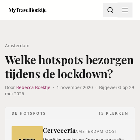
Amsterdam
Welke hotspots bezorgen
tijdens de lockdown?
Door
Rebecca Boektje
·
1 november 2020
·
Bijgewerkt op
29
mei 2026
DE HOTSPOTS
15
PLEKKEN
Cerveceria
AMSTERDAM OOST
Heerlijke paellas en Spaanse tapas die