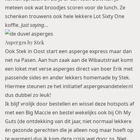
meteen ook wat broodjes scoren voor de lunch. Ze
schenken trouwens ook hele lekkere Lot Sixty One
koffie.
Just saying
…
Asperges by Stek
Ook Stek in Oost start een asperge express maar dan
net na Pasen. Aan hun zaak aan de Wibautstraat komt
een loket met verse asperges direct van boer Erik met
passende sides en ander lekkers homemade by Stek.
Hiermee steunen ze het initiatief aspergevandeteler.nl
dus dubbel zo leuk!
Ik blijf vrolijk door bestellen en wissel deze hotspots af
met een Big Maccie en bestel wekelijks ook bij
Oh My
Guts
(de ontdekking van dit jaar, niet normaal lekkere
én gezonde gerechten die je alleen nog maar hoeft op
te warmen) dus ik kom deze crisis wel door zo. Niet