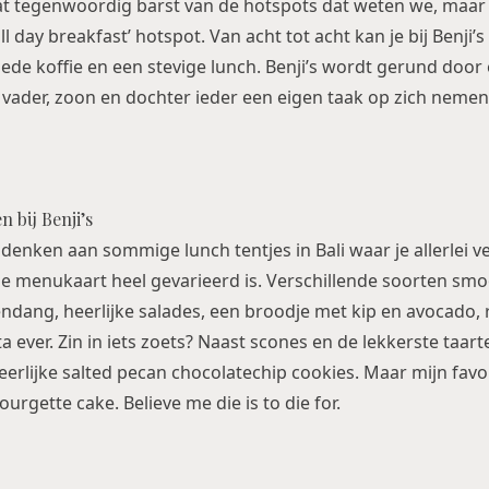
at
tegenwoordig barst van de hotspots dat weten we, maar si
l day breakfast’ hotspot. Van acht tot acht kan je bij Benji’
ede koffie en een stevige lunch. Benji’s wordt gerund door 
j vader, zoon en dochter ieder een eigen taak op zich nemen
 bij Benji’s
 denken aan sommige lunch tentjes in
Bali
waar je allerlei 
de menukaart heel gevarieerd is. Verschillende soorten sm
ndang, heerlijke salades, een broodje met kip en avocado, 
a ever. Zin in iets zoets? Naast scones en de lekkerste taar
erlijke salted pecan chocolatechip cookies. Maar mijn favor
rgette cake. Believe me die is to die for.