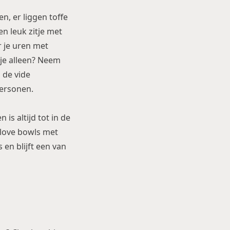
, er liggen toffe
en leuk zitje met
r je uren met
 je alleen? Neem
 de vide
personen.
 is altijd tot in de
 love bowls met
 en blijft een van