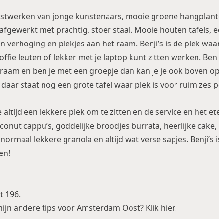
stwerken van jonge kunstenaars, mooie groene hangplanten
s afgewerkt met prachtig, stoer staal. Mooie houten tafels, e
n verhoging en plekjes aan het raam. Benji’s is de plek waa
ffie leuten of lekker met je laptop kunt zitten werken. Ben
 raam en ben je met een groepje dan kan je je ook boven op
daar staat nog een grote tafel waar plek is voor ruim zes 
pe altijd een lekkere plek om te zitten en de service en het eten
oconut cappu’s, goddelijke broodjes burrata, heerlijke cake,
ormaal lekkere granola en altijd wat verse sapjes. Benji’s is
en!
t 196.
mijn andere tips voor Amsterdam Oost? Klik
hier
.