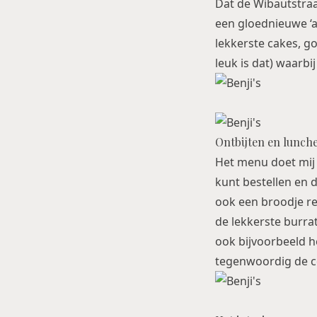
Dat de
Wibautstra
een gloednieuwe ‘al
lekkerste cakes, go
leuk is dat) waarbi
Ontbijten en lunchen
Het menu doet mij
kunt bestellen en 
ook een broodje re
de lekkerste burrat
ook bijvoorbeeld he
tegenwoordig de cou