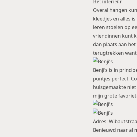
Het interieur
Overal hangen kun
kleedjes en alles i
leren stoelen op ee
vriendinnen kunt ko
dan plaats aan het
terugtrekken want 
Benji’s is in princi
puntjes perfect. C
huisgemaakte niet n
mijn grote favoriet
Adres: Wibautstraa
Benieuwd naar al 