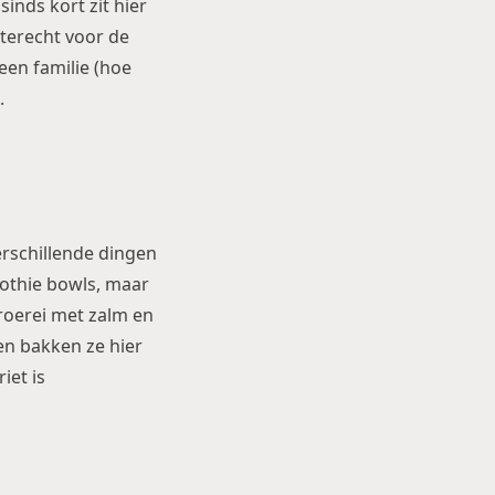
nds kort zit hier
s terecht voor de
een familie (hoe
.
verschillende dingen
oothie bowls, maar
roerei met zalm en
ten bakken ze hier
iet is