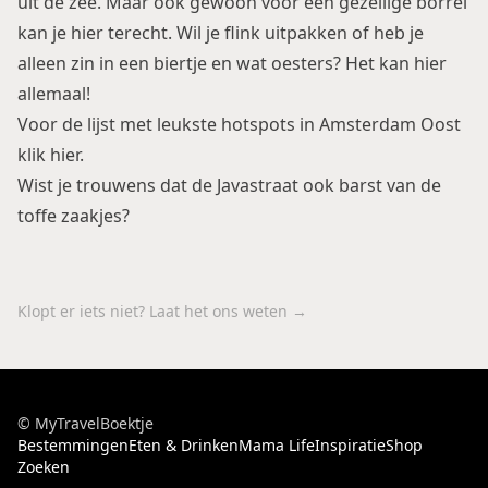
uit de zee. Maar ook gewoon voor een gezellige borrel
kan je hier terecht. Wil je flink uitpakken of heb je
alleen zin in een biertje en wat oesters? Het kan hier
allemaal!
Voor de lijst met leukste hotspots in Amsterdam Oost
klik
hier
.
Wist je trouwens dat de
Javastraat
ook barst van de
toffe zaakjes?
Klopt er iets niet? Laat het ons weten →
© MyTravelBoektje
Bestemmingen
Eten & Drinken
Mama Life
Inspiratie
Shop
Zoeken