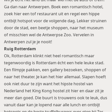
Ga dan naar
Antwerpen
. Boek een romantisch hotel,
zoek hier een
tof restaurant
uit en regel een
hippe
ontbijt hotspot
voor de volgende dag. Lekker struinen
door de stad, een beetje shoppen, naar het museum
of misschien wel de Antwerpse Zoo. Vervelen in
Antwerpen zul je je nooit!
Ruig Rotterdam
Ok,
Rotterdam
klinkt niet heel romantisch maar
tegenwoordig is Rotterdam écht een hele leuke stad.
Een filmpje pakken, een gallery bezoeken, shoppen of
naar het theater. Je kan het hier allemaal. Slapen hoeft
ook niet duur te zijn want het hipste hostel van
Nederland het
King Kong hostel
zit hier en daar zit je
meer dan goed. Die buurt is trouwens ook te leuk, dus
vanuit daar kan je lopend naar alle lunch en ontbijt
hotspots en de beste truffelburgers ever eten bij
Ter