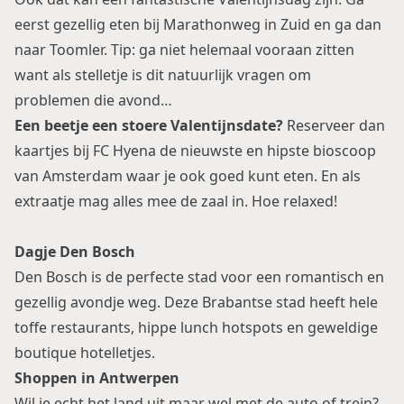
eerst gezellig eten bij
Marathonweg
in Zuid en ga dan
naar
Toomler
. Tip: ga niet helemaal vooraan zitten
want als stelletje is dit natuurlijk vragen om
problemen die avond…
Een beetje een stoere Valentijnsdate?
Reserveer dan
kaartjes bij
FC Hyena
de nieuwste en hipste bioscoop
van Amsterdam waar je ook goed kunt eten. En als
extraatje mag alles mee de zaal in. Hoe relaxed!
Dagje Den Bosch
Den Bosch
is de perfecte stad voor een romantisch en
gezellig avondje weg. Deze Brabantse stad heeft hele
toffe restaurants, hippe
lunch hotspots
en geweldige
boutique hotelletjes
.
Shoppen in Antwerpen
Wil je echt het land uit maar wel met de auto of trein?