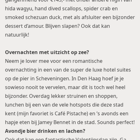
hida wagyu, hand dived scallops, spider crab en
smoked schezuan duck, met als afsluiter een bijzonder
dessert d’amour. Blijven slapen? Ook dat kan
natuurlijk!
Overnachten met uitzicht op zee?
Neem je lover mee voor een romantische
overnachting in een van de super de luxe hotel suites
op de pier in Scheveningen. In
Den Haag
hoef je je
sowieso nooit te vervelen, maar dit is toch wel heel
bijzonder. Overdag lekker struinen en shoppen,
lunchen bij een van de vele hotspots die deze stad
kent (mijn favoriet is
Café Pistache
) en ’s avonds een
hapje eten bij
Jamey Bennet
in de stad. Sounds perfect!
Avondje bier drinken en lachen?
Ook dat kan een fantastische Valentijnsdag zijn. Ga