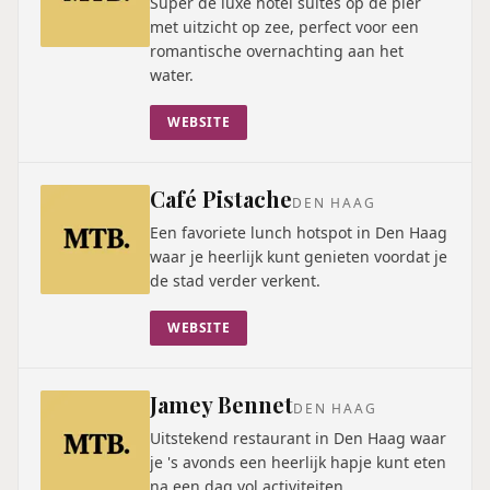
Super de luxe hotel suites op de pier
met uitzicht op zee, perfect voor een
romantische overnachting aan het
water.
WEBSITE
Café Pistache
DEN HAAG
Een favoriete lunch hotspot in Den Haag
waar je heerlijk kunt genieten voordat je
de stad verder verkent.
WEBSITE
Jamey Bennet
DEN HAAG
Uitstekend restaurant in Den Haag waar
je 's avonds een heerlijk hapje kunt eten
na een dag vol activiteiten.