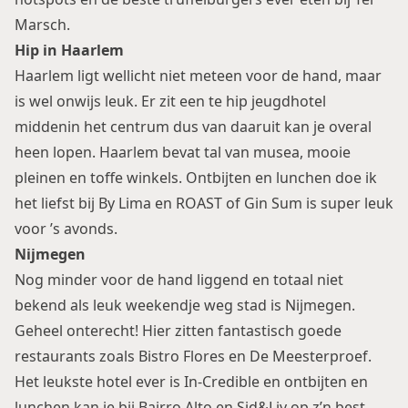
Marsch
.
Hip in Haarlem
Haarlem
ligt wellicht niet meteen voor de hand, maar
is wel onwijs leuk. Er zit een te hip jeugdhotel
middenin het centrum dus van daaruit kan je overal
heen lopen. Haarlem bevat tal van musea, mooie
pleinen en toffe winkels. Ontbijten en lunchen doe ik
het liefst bij
By Lima
en
ROAST
of Gin Sum is super leuk
voor ’s avonds.
Nijmegen
Nog minder voor de hand liggend en totaal niet
bekend als leuk weekendje weg stad is
Nijmegen
.
Geheel onterecht! Hier zitten fantastisch goede
restaurants zoals Bistro Flores en De Meesterproef.
Het leukste hotel ever is In-Credible en ontbijten en
lunchen kan je bij
Bairro Alto
en
Sid&Liv
op z’n best.