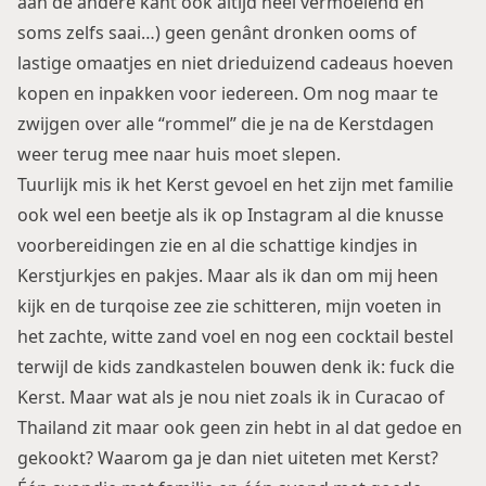
aan de andere kant ook altijd heel vermoeiend en
soms zelfs saai…) geen genânt dronken ooms of
lastige omaatjes en niet drieduizend cadeaus hoeven
kopen en inpakken voor iedereen. Om nog maar te
zwijgen over alle “rommel” die je na de Kerstdagen
weer terug mee naar huis moet slepen.
Tuurlijk mis ik het Kerst gevoel en het zijn met familie
ook wel een beetje als ik op Instagram al die knusse
voorbereidingen zie en al die schattige kindjes in
Kerstjurkjes en pakjes. Maar als ik dan om mij heen
kijk en de turqoise zee zie schitteren, mijn voeten in
het zachte, witte zand voel en nog een cocktail bestel
terwijl de kids zandkastelen bouwen denk ik: fuck die
Kerst. Maar wat als je nou niet zoals ik in
Curacao
of
Thailand
zit maar ook geen zin hebt in al dat gedoe en
gekookt? Waarom ga je dan niet uiteten met Kerst?