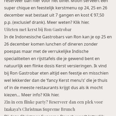
reserveer dan hier voor het diner. Moon serveert een
super chique en feestelijk kerstmenu op 24, 25 en 26
december wat bestaat uit 7 gangen en kost € 97,50
p.p. (exclusief drank). Meer weten? Klik
hier
.
Uiteten met kerst bij Ron Gastrobar
In de
Indonesische Gastrobars
van Ron kan je op 25 en
26 december komen lunchen of dineren zonder
poespas maar met de verrukelijke Indische
specialiteiten en rijsttafels die je gewend bent en
natuurlijk een flinke dosis Kerst versieringen. Ik vind
bij Ron Gastrobar eten altijd een feestje en misschien
wel lekkerder dan de ‘fancy Kerst menu’s’ die je thuis
of in de meeste restaurants krijgt dus als ik mocht
kiezen… Meer info? Klik
hier
.
Zin in een flinke party? Reserveer dan een plek voor
Izakaya’s Christmas Supreme Brunch