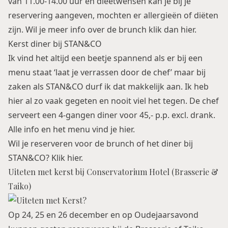
van 11.00-14.00 uur en dieetwensen kan je bij je
reservering aangeven, mochten er allergieën of diëten
zijn. Wil je meer info over de brunch klik dan
hier
.
Kerst diner bij STAN&CO
Ik vind het altijd een beetje spannend als er bij een
menu staat ‘laat je verrassen door de chef’ maar bij
zaken als STAN&CO durf ik dat makkelijk aan. Ik heb
hier al zo vaak gegeten en nooit viel het tegen. De chef
serveert een 4-gangen diner voor 45,- p.p. excl. drank.
Alle info en het menu vind je
hier
.
Wil je reserveren voor de brunch of het diner bij
STAN&CO? Klik
hier
.
Uiteten met kerst bij Conservatorium Hotel (Brasserie &
Taiko)
Op 24, 25 en 26 december en op Oudejaarsavond