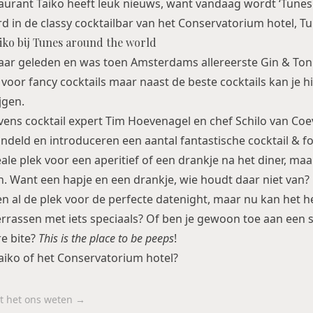
taurant
Taiko
heeft leuk nieuws, want vandaag wordt ‘Tunes
rd in de classy cocktailbar van het Conservatorium hotel, T
iko bij Tunes around the world
jaar geleden en was toen Amsterdams allereerste Gin & Toni
voor fancy cocktails maar naast de beste cocktails kan je h
jgen.
vens cocktail expert Tim Hoevenagel en chef Schilo van C
deld en introduceren een aantal fantastische cocktail & f
ale plek voor een aperitief of een drankje na het diner, maa
n. Want een hapje en een drankje, wie houdt daar niet van?
n al de plek voor de perfecte
datenight
, maar nu kan het h
f verrassen met iets speciaals? Of ben je gewoon toe aan een 
e bite?
This is the place to be peeps
!
aiko of het
Conservatorium hotel
?
aat het ons weten →