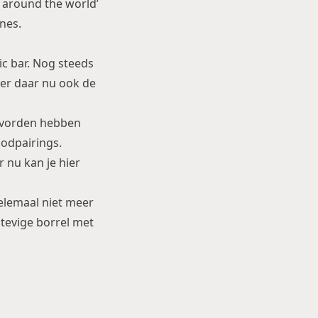
 around the world’
unes.
c bar. Nog steeds
ier daar nu ook de
oevorden hebben
oodpairings.
r nu kan je hier
elemaal niet meer
stevige borrel met