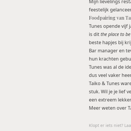
Mijn lievelings res
feestelijk gelancee
Foodpairing van Ta
Tunes opende vijf 
is dit
the place to be
beste hapjes bij kri
Bar manager en te
hun krachten gebun
Tunes was al de ide
dus veel vaker hee
Taiko & Tunes ware
stuk. Wil je je lie
een extreem lekker
Meer weten over T
Klopt er iets niet? L