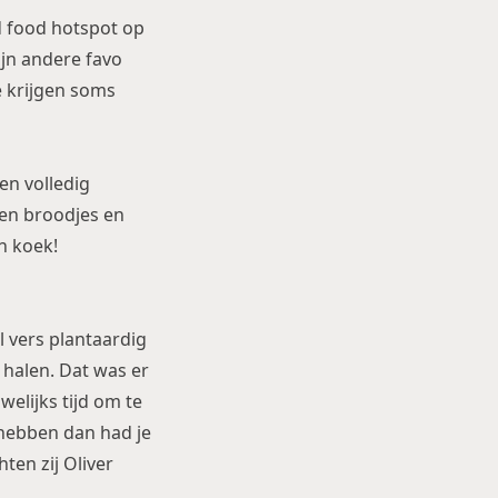
d food hotspot op
jn andere favo
e krijgen soms
en volledig
en broodjes en
n koek!
 vers plantaardig
 halen. Dat was er
welijks tijd om te
hebben dan had je
en zij Oliver