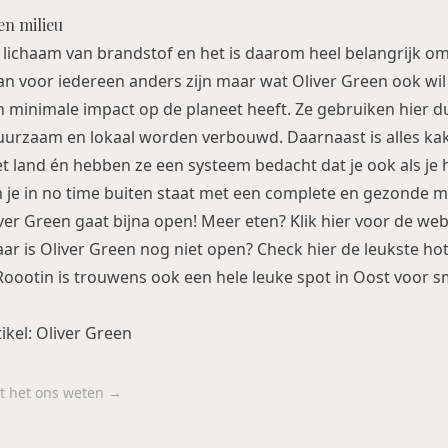
n milieu
e lichaam van brandstof en het is daarom heel belangrijk 
an voor iedereen anders zijn maar wat Oliver Green ook wil 
n minimale impact op de planeet heeft. Ze gebruiken hier d
uurzaam en lokaal worden verbouwd. Daarnaast is alles ka
et land én hebben ze een systeem bedacht dat je ook als je 
je in no time buiten staat met een complete en gezonde ma
er Green gaat bijna open! Meer eten? Klik
hier
voor de websi
ar is Oliver Green nog niet open? Check hier
de leukste hot
Roootin
is trouwens ook een hele leuke spot in Oost voor 
tikel: Oliver Green
aat het ons weten →