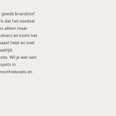
om goede brandstof
is dat het voedsel
us alleen maar
kelvers en komt het
haast hebt en snel
altijd.
te. Wil je wel vast
spots in
smoothiebowls en