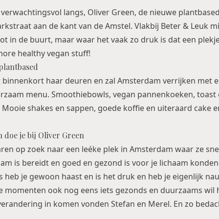
en verwachtingsvol langs, Oliver Green, de nieuwe plantbase
rkstraat aan de kant van de Amstel. Vlakbij
Beter & Leuk
mi
ot in de buurt, maar waar het vaak zo druk is dat een plekj
more healthy vegan stuff!
plantbased
 binnenkort haar deuren en zal Amsterdam verrijken met e
urzaam menu. Smoothiebowls, vegan pannenkoeken, toast 
 Mooie shakes en sappen, goede koffie en uiteraard cake e
 doe je bij Oliver Green
ren op zoek naar een leéke plek in Amsterdam waar ze snel
am is bereidt en goed en gezond is voor je lichaam konden
 heb je gewoon haast en is het druk en heb je eigenlijk nau
díe momenten ook nog eens iets gezonds en duurzaams wil 
erandering in komen vonden Stefan en Merel. En zo bedacht