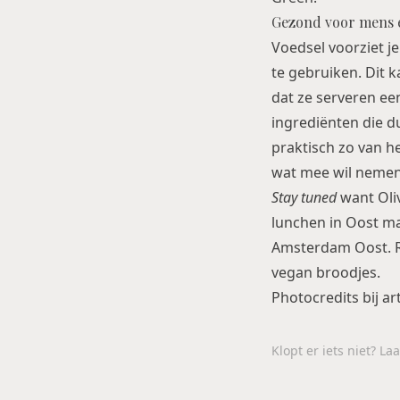
Gezond voor mens e
Voedsel voorziet j
te gebruiken. Dit k
dat ze serveren ee
ingrediënten die d
praktisch zo van h
wat mee wil nemen 
Stay tuned
want Oliv
lunchen in Oost ma
Amsterdam Oost
.
vegan broodjes.
Photocredits bij ar
Klopt er iets niet? L