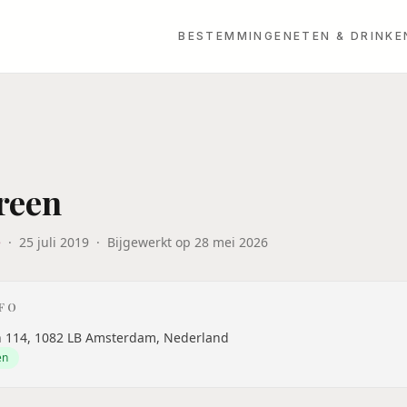
BESTEMMINGEN
ETEN & DRINKE
reen
e
·
25 juli 2019
·
Bijgewerkt op
28 mei 2026
NFO
n 114, 1082 LB Amsterdam, Nederland
en