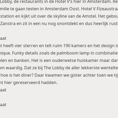
 Lobby
, de restaurants in de Hotel V’s hier in Amsterdam. 
amilie te gaan testen in Amsterdam Oost. Hotel V Fizeaustra
lstation en kijkt uit over de skyline van de Amstel. Het ge
 Zanstra en zit in een nu nog onontdekt en dus heerlijk rust
t heeft vier sterren en telt ruim 190 kamers en het design 
 chique. Funky details zoals de palmboom lamp in combinati
oelen en banken. Het is een ouderwetse huiskamer maar da
am waardig. Dat ze bij The Lobby de aller lekkerste wentelt
ar hoe is het diner? Daar kwamen we gister achter toen we t
ht hier gereserveerd hadden.