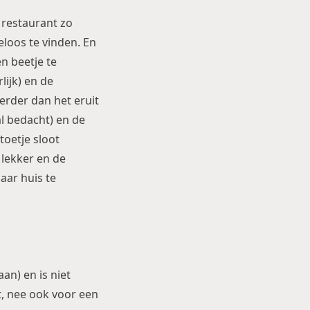
l restaurant zo
loos te vinden. En
n beetje te
ijk) en de
rder dan het eruit
l bedacht) en de
oetje sloot
 lekker en de
ar huis te
aan) en is niet
t, nee ook voor een