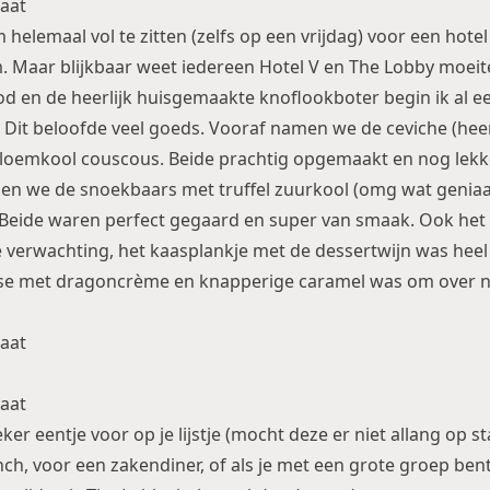
 helemaal vol te zitten (zelfs op een vrijdag) voor een hote
. Maar blijkbaar weet iedereen Hotel V en The Lobby moeite
od en de heerlijk huisgemaakte knoflookboter begin ik al ee
Dit beloofde veel goeds. Vooraf namen we de ceviche (heerl
loemkool couscous. Beide prachtig opgemaakt en nog lekke
men we de snoekbaars met truffel zuurkool (omg wat geniaa
Beide waren perfect gegaard en super van smaak. Ook het t
e verwachting, het kaasplankje met de dessertwijn was heel
e met dragoncrème en knapperige caramel was om over na
ker eentje voor op je lijstje (mocht deze er niet allang op st
nch, voor een zakendiner, of als je met een grote groep ben