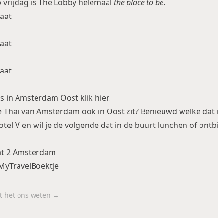
 vrijdag is The Lobby helemaal
the place to be
.
s in Amsterdam Oost klik
hier
.
te Thai van Amsterdam ook in Oost zit? Benieuwd welke dat i
 Hotel V en wil je de volgende dat in de buurt lunchen of ont
aat 2 Amsterdam
MyTravelBoektje
aat het ons weten →