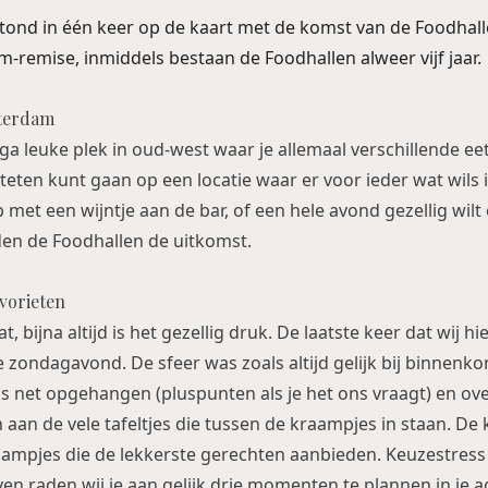
ond in één keer op de kaart met de komst van de Foodhall
am-remise, inmiddels bestaan de Foodhallen alweer vijf jaar.
terdam
ga leuke plek in oud-west waar je allemaal verschillende ee
teten kunt gaan op een locatie waar er voor ieder wat wils 
 met een wijntje aan de bar, of een hele avond gezellig wilt 
den de Foodhallen de uitkomst.
vorieten
, bijna altijd is het gezellig druk. De laatste keer dat wij 
 zondagavond. De sfeer was zoals altijd gelijk bij binnenko
as net opgehangen (pluspunten als je het ons vraagt) en o
n aan de vele tafeltjes die tussen de kraampjes in staan. De
raampjes die de lekkerste gerechten aanbieden. Keuzestres
even raden wij je aan gelijk drie momenten te plannen in je