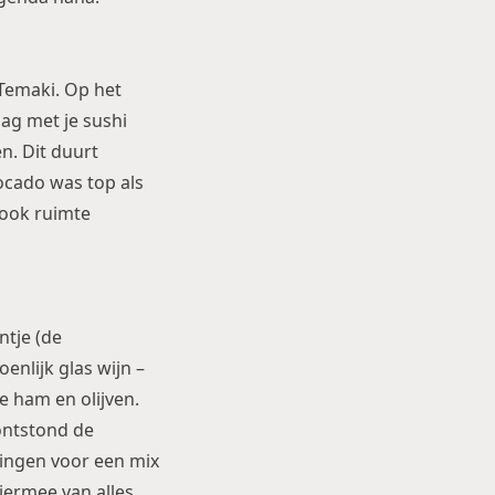
Temaki. Op het
lag met je sushi
n. Dit duurt
ocado was top als
 ook ruimte
ntje (de
enlijk glas wijn –
e ham en olijven.
ontstond de
 gingen voor een mix
hiermee van alles