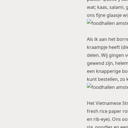
wat; kaas, salami, 
ons fijne glaasje wi
Als ik aan het borr
kraampje heeft (di
delen. Wij gingen 
gewend zijn, helem
een knapperige bode
kunt bestellen, z
Het Vietnamese Stre
fresh rice paper rol
en rib-eye). Ons o
sla, noodles en een