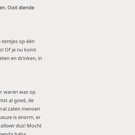
en. Ooit diende
t-tentjes op één
is! Of je nu komt
eten en drinken, in
hier waren was op
mst al goed, de
veral zaten mensen
 keuze is enorm, er
s
allover
dus! Mocht
 agenda haha.