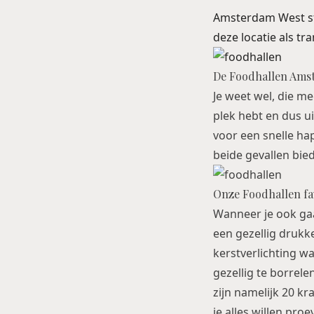
Amsterdam West st
deze locatie als tr
De Foodhallen Ams
Je weet wel, die me
plek hebt en dus ui
voor een snelle hap
beide gevallen bie
Onze Foodhallen fa
Wanneer je ook gaat
een gezellig drukke
kerstverlichting w
gezellig te borrele
zijn namelijk 20 k
je alles willen pro