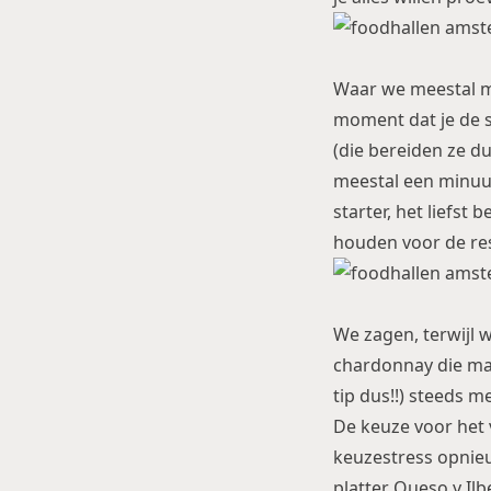
Waar we meestal me
moment dat je de s
(die bereiden ze du
meestal een minuut
starter, het liefs
houden voor de re
We zagen, terwijl 
chardonnay die maar
tip dus!!) steeds m
De keuze voor het 
keuzestress opnieuw
platter Queso y Ilb