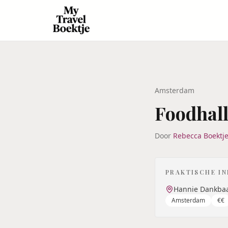
Amsterdam
Foodhal
Door
Rebecca Boektj
PRAKTISCHE I
Hannie Dankbaa
Amsterdam
€€