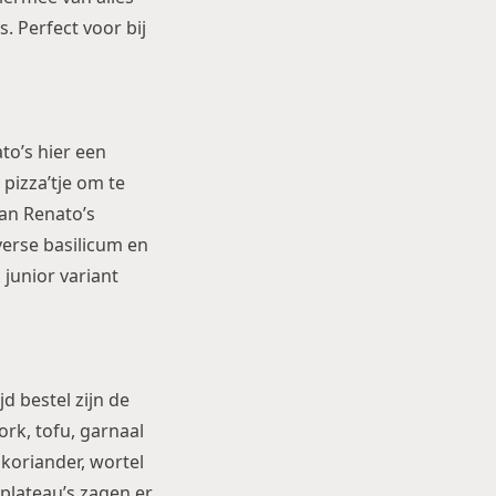
. Perfect voor bij
to’s hier een
 pizza’tje om te
van Renato’s
verse basilicum en
 junior variant
jd bestel zijn de
pork, tofu, garnaal
 koriander, wortel
 plateau’s zagen er