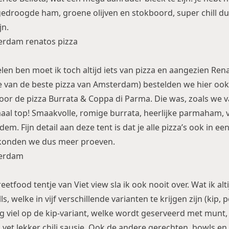
gedroogde ham, groene olijven en stokboord, super chill dus
jn.
elen ben moet ik toch altijd iets van pizza en aangezien Rena
e van
de beste pizza van Amsterdam
) bestelden we hier ook
voor de pizza Burrata & Coppa di Parma. Die was, zoals we 
aal top! Smaakvolle, romige burrata, heerlijke parmaham, 
m. Fijn detail aan deze tent is dat je alle pizza’s ook in een
o konden we dus meer proeven.
etfood tentje van Viet view sla ik ook nooit over. Wat ik alti
ls, welke in vijf verschillende varianten te krijgen zijn (kip, 
og viel op de kip-variant, welke wordt geserveerd met munt,
 vet lekker chili sausje. Ook de andere gerechten, bowls en