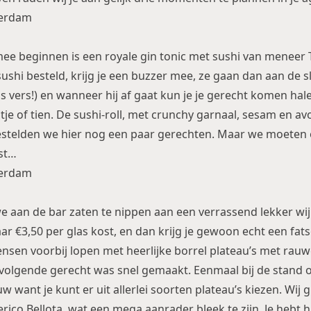
e beginnen is een royale gin tonic met sushi van meneer 
ushi besteld, krijg je een buzzer mee, ze gaan dan aan de s
s vers!) en wanneer hij af gaat kun je je gerecht komen hale
je of tien. De sushi-roll, met crunchy garnaal, sesam en av
t bestelden we hier nog een paar gerechten. Maar we moeten
st…
we aan de bar zaten te nippen aan een verrassend lekker wij
 €3,50 per glas kost, en dan krijg je gewoon echt een fatso
ensen voorbij lopen met heerlijke borrel plateau’s met rauw
volgende gerecht was snel gemaakt. Eenmaal bij de stand 
 want je kunt er uit allerlei soorten plateau’s kiezen. Wij
erico Bellota, wat een mega aanrader bleek te zijn. Je hebt 