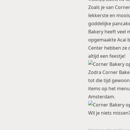
Zoals je van Corne
lekkerste en mooist
goddelijke pancake
Bakery heeft veel 
opgemaakte Acai bo
Center hebben ze c
altijd een feestje!
Zodra Corner Baker
tot die tijd gewoo
items op het menu s
Amsterdam.
Wil je niets missen