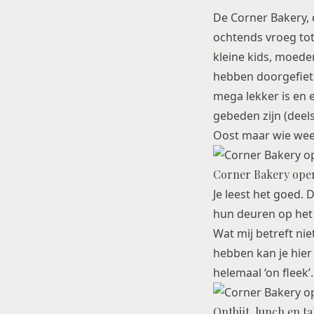
De
Corner Bakery
,
ochtends vroeg tot
kleine kids, moede
hebben doorgefiet
mega lekker is en 
gebeden zijn (deel
Oost maar wie we
Corner Bakery open
Je leest het goed
hun deuren op het
Wat mij betreft nie
hebben kan je hier 
helemaal ‘on fleek’.
Ontbijt, lunch en t