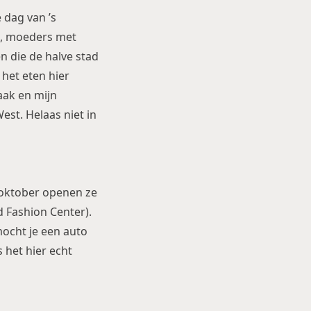
e dag van ’s
rs, moeders met
n die de halve stad
het eten hier
aak en mijn
st. Helaas niet in
 oktober openen ze
 Fashion Center).
mocht je een auto
 het hier echt