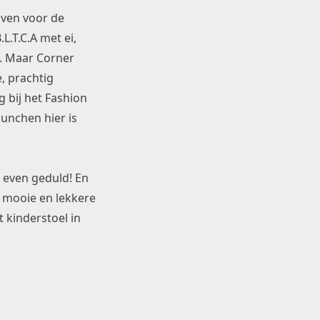
iven voor de
L.T.C.A met ei,
s. Maar Corner
, prachtig
g bij het Fashion
lunchen hier is
g even geduld! En
 mooie en lekkere
 kinderstoel
in