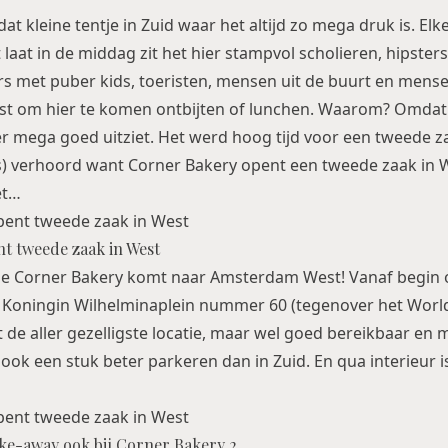
 dat kleine tentje in Zuid waar het altijd zo mega druk is. Elk
 laat in de middag zit het hier stampvol scholieren, hipste
rs met puber kids, toeristen, mensen uit de buurt en mense
st om hier te komen ontbijten of lunchen. Waarom? Omdat 
er mega goed uitziet. Het werd hoog tijd voor een tweede z
s) verhoord want Corner Bakery opent een tweede zaak in We
et…
t tweede zaak in West
. De Corner Bakery komt naar Amsterdam West! Vanaf begin
 Koningin Wilhelminaplein nummer 60 (tegenover het World
t de aller gezelligste locatie, maar wel goed bereikbaar en 
ook een stuk beter parkeren dan in Zuid. En qua interieur is
ake-away ook bij Corner Bakery 2