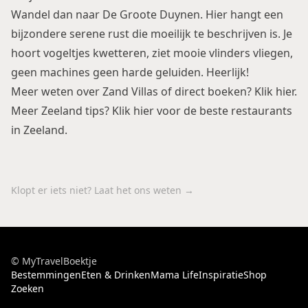
Wandel dan naar De Groote Duynen. Hier hangt een
bijzondere serene rust die moeilijk te beschrijven is. Je
hoort vogeltjes kwetteren, ziet mooie vlinders vliegen,
geen machines geen harde geluiden. Heerlijk!
Meer weten over Zand Villas of direct boeken? Klik
hier
.
Meer Zeeland tips? Klik hier voor
de beste restaurants
in Zeeland
.
Klopt er iets niet? Laat het ons weten →
© MyTravelBoektje
Bestemmingen
Eten & Drinken
Mama Life
Inspiratie
Shop
Zoeken