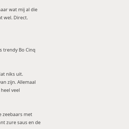
aar wat mij al die
 wel. Direct.
s trendy Bo Cinq
t niks uit.
an zijn. Allemaal
 heel veel
de zeebaars met
nt zure saus en de