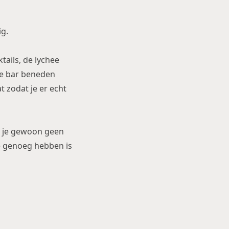
ig.
ails, de lychee
De bar beneden
t zodat je er echt
t je gewoon geen
je genoeg hebben is