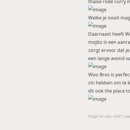
thaise rode curry 
Welke je nooit mag 
Daarnaast heeft Wo
mojito is een aanr
zorgt ervoor dat je
een lange avond v
Woo Bros is perfec
zin hebben om te k
dit ook the place t
Klopt er iets niet? L