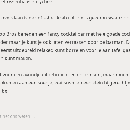
met ossenhaas en lychee.
overslaan is de soft-shell krab roll die is gewoon waanzinn
o Bros beneden een fancy cocktailbar met hele goede cockt
ader maar je kunt je ook laten verrassen door de barman. 
 eerst uitgebreid relaxed kunt borrelen voor je aan tafel gaa
an kunt maken.
t voor een avondje uitgebreid eten en drinken, maar moch
oken en aan een soepje, wat sushi en een klein bijgerecht
o be.
aat het ons weten →