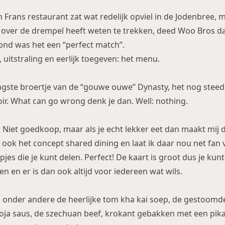
Frans restaurant zat wat redelijk opviel in de Jodenbree, m
r over de drempel heeft weten te trekken, deed Woo Bros dat
ond was het een “perfect match”.
 uitstraling en eerlijk toegeven: het menu.
ngste broertje van de “gouwe ouwe” Dynasty, het nog steed
oir. What can go wrong denk je dan. Well: nothing.
k. Niet goedkoop, maar als je echt lekker eet dan maakt mij da
ook het concept shared dining en laat ik daar nou net fan v
pjes die je kunt delen. Perfect! De kaart is groot dus je kunt
 en er is dan ook altijd voor iedereen wat wils.
jn onder andere de heerlijke tom kha kai soep, de gestoom
oja saus, de szechuan beef, krokant gebakken met een pika