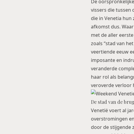
De oorspronkelijke
vissers die tussen
die in Venetia hu
afkomst dus. Waar 
met de aller eerst
zoals “stad van he
veertiende eeuw e
imposante en indr
veranderde complee
haar rol als belan
veroverde verloor 
De stad van de bru
Venetië voert al ja
overstromingen en
door de stijgende z