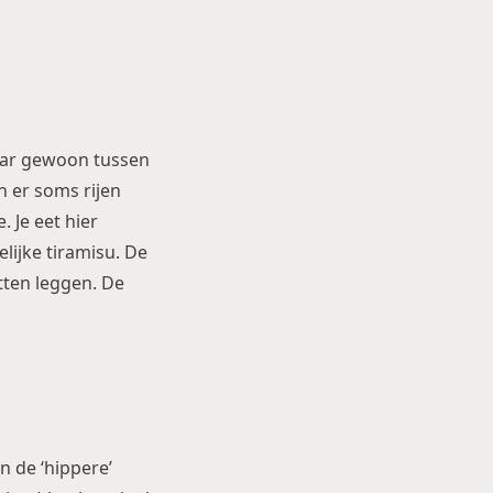
aar gewoon tussen
n er soms rijen
. Je eet hier
elijke tiramisu. De
atten leggen. De
n de ‘hippere’