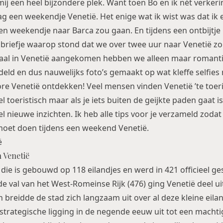
 mij een heel bijzondere plek. Want toen Bo en ik nét verker
ag een weekendje Venetië. Het enige wat ik wist was dat ik 
en weekendje naar Barca zou gaan. En tijdens een ontbijtje b
n briefje waarop stond dat we over twee uur naar Venetië z
aal in Venetië aangekomen hebben we alleen maar romant
ld en dus nauwelijks foto’s gemaakt op wat kleffe selfies 
ore Venetië ontdekken! Veel mensen vinden Venetië ’te toeri
eel toeristisch maar als je iets buiten de geijkte paden gaat 
l nieuwe inzichten. Ik heb alle tips voor je verzameld zodat
 moet doen tijdens een weekend Venetië.
 Venetië
 die is gebouwd op 118 eilandjes en werd in 421 officieel ge
 de val van het West-Romeinse Rijk (476) ging Venetië deel 
n breidde de stad zich langzaam uit over al deze kleine eila
strategische ligging in de negende eeuw uit tot een machti