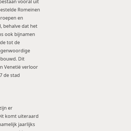
bestaan vooral uit
lgestelde Romeinen
eroepen en
 behalve dat het
ens ook bijnamen
de tot de
tegenwoordige
ebouwd. Dit
n Venetië verloor
7 de stad
ijn er
it komt uiteraard
amelijk jaarlijks