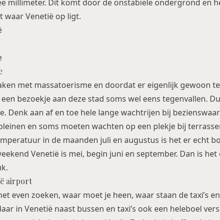
e millimeter. Dit komt door de onstabiele ondergrond en 
t waar Venetië op ligt.
e
aken met massatoerisme en doordat er eigenlijk gewoon tev
een bezoekje aan deze stad soms wel eens tegenvallen. Du
. Denk aan af en toe hele lange wachtrijen bij bezienswaa
pleinen en soms moeten wachten op een plekje bij terrass
mperatuur in de maanden juli en augustus is het er echt b
eekend Venetië is mei, begin juni en september. Dan is het
k.
ë airport
 het even zoeken, waar moet je heen, waar staan de taxi’s en
daar in Venetië naast bussen en taxi’s ook een heleboel ver