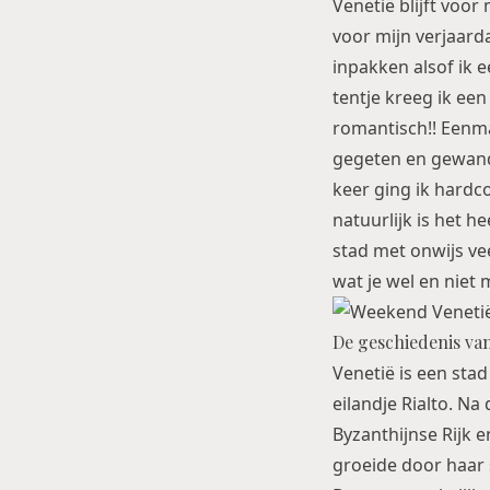
Venetië blijft voor
voor mijn verjaard
inpakken alsof ik e
tentje kreeg ik ee
romantisch!! Eenm
gegeten en gewande
keer ging ik hardc
natuurlijk is het h
stad met onwijs vee
wat je wel en niet
De geschiedenis van
Venetië is een stad
eilandje Rialto. Na
Byzanthijnse Rijk e
groeide door haar 