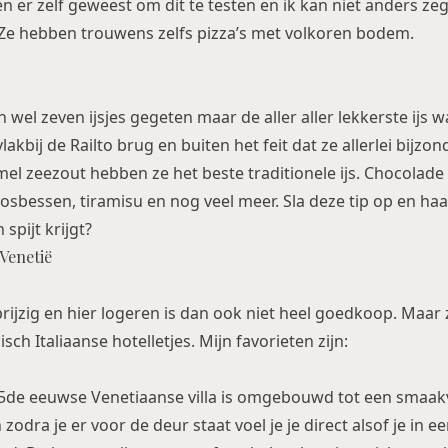
ben er zelf geweest om dit te testen en ik kan niet anders z
. Ze hebben trouwens zelfs pizza’s met volkoren bodem.
n wel zeven ijsjes gegeten maar de aller aller lekkerste ijs 
akbij de Railto brug en buiten het feit dat ze allerlei bijz
el zeezout hebben ze het beste traditionele ijs. Chocolade
osbessen, tiramisu en nog veel meer. Sla deze tip op en haal j
spijt krijgt?
 Venetië
 prijzig en hier logeren is dan ook niet heel goedkoop. Maa
isch Italiaanse hotelletjes. Mijn favorieten zijn:
5de eeuwse Venetiaanse villa is omgebouwd tot een smaak
 zodra je er voor de deur staat voel je je direct alsof je in 