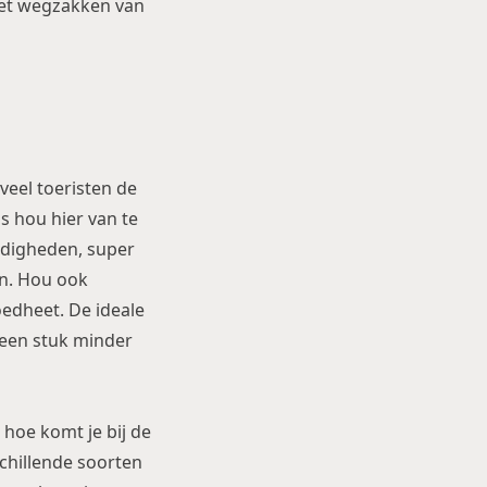
het wegzakken van
eel toeristen de
s hou hier van te
rdigheden, super
en. Hou ook
oedheet. De ideale
 een stuk minder
 hoe komt je bij de
schillende soorten