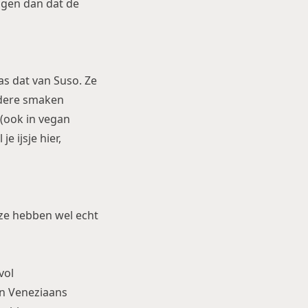
eggen dan dat de
was dat van Suso. Ze
ondere smaken
 (ook in vegan
e ijsje hier,
r ze hebben wel echt
vol
een Veneziaans