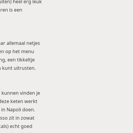
uiten) heel erg leuk
eren is een
aar allemaal netjes
iten op het menu
g, een tikkeltje
 kunt uitrusten.
je kunnen vinden je
 deze keten werkt
 in Napoli doen.
sso zit in zowat
cals) echt goed