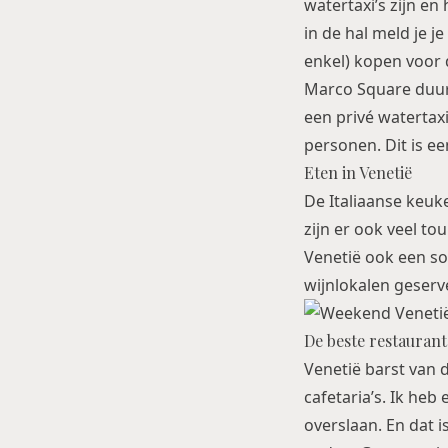
watertaxi’s zijn en
in de hal meld je j
enkel) kopen voor d
Marco Square duurt
een privé watertax
personen. Dit is ee
Eten in Venetië
De Italiaanse keuke
zijn er ook veel to
Venetië ook een soo
wijnlokalen geserv
De beste restaurant
Venetië barst van d
cafetaria’s. Ik heb
overslaan. En dat i