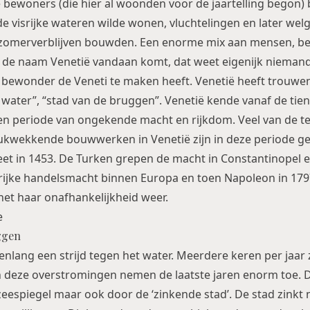
 bewoners (die hier al woonden voor de jaartelling begon) 
 de visrijke wateren wilde wonen, vluchtelingen en later we
n zomerverblijven bouwden. Een enorme mix aan mensen, b
de naam Venetië vandaan komt, dat weet eigenijk niemand,
e bewonder de Veneti te maken heeft. Venetië heeft trouw
t water”, “stad van de bruggen”. Venetië kende vanaf de tien
en periode van ongekende macht en rijkdom. Veel van de 
ukwekkende bouwwerken in Venetië zijn in deze periode g
t in 1453. De Turken grepen de macht in Constantinopel e
grijke handelsmacht binnen Europa en toen Napoleon in 179
het haar onafhankelijkheid weer.
ggen
renlang een strijd tegen het water. Meerdere keren per jaar z
 deze overstromingen nemen de laatste jaren enorm toe. D
eespiegel maar ook door de ‘zinkende stad’. De stad zinkt n