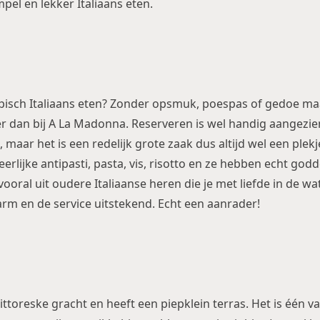
el en lekker Italiaans eten.
ypisch Italiaans eten? Zonder opsmuk, poespas of gedoe m
er dan bij A La Madonna. Reserveren is wel handig aangezie
 maar het is een redelijk grote zaak dus altijd wel een plekje
eerlijke antipasti, pasta, vis, risotto en ze hebben echt godd
ooral uit oudere Italiaanse heren die je met liefde in de w
warm en de service uitstekend. Echt een aanrader!
ittoreske gracht en heeft een piepklein terras. Het is één va