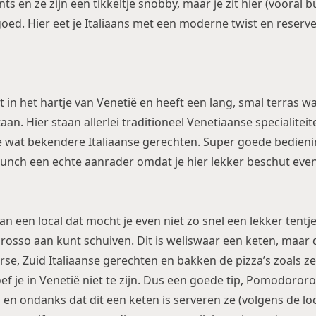
ts en ze zijn een tikkeltje snobby, maar je zit hier (vooral b
goed. Hier eet je Italiaans met een moderne twist en reserv
it in het hartje van Venetië en heeft een lang, smal terras w
taan. Hier staan allerlei traditioneel Venetiaanse specialite
 wat bekendere Italiaanse gerechten. Super goede bedienin
lunch een echte aanrader omdat je hier lekker beschut even
an een local dat mocht je even niet zo snel een lekker tent
orosso aan kunt schuiven. Dit is weliswaar een keten, maar
se, Zuid Italiaanse gerechten en bakken de pizza’s zoals ze
f je in Venetië niet te zijn. Dus een goede tip, Pomodororo
d en ondanks dat dit een keten is serveren ze (volgens de lo