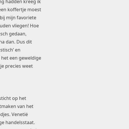
ing hadden kreeg ik
een koffertje moest
ij mijn favoriete
ouden vliegen! Hoe
isch gedaan,
na dan. Dus dit
stisch’ en
is het een geweldige
 je precies weet
sticht op het
uitmaken van het
ndjes. Venetië
ge handelsstaat.