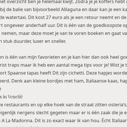
 het overzicht ben je helemaal kwijt. Zodra je je koffers hebt
e bij de balie van bijvoorbeeld Alilaguna en daar kan je een ka
e watertaxi. Dit kost 27 euro als je een retour neemt en de
 ongeveer anderhalf uur. Dit is één van de goedkoopste op
i nemen, maar deze moet je van te voren boeken en gaat v
n stuk duurder, luxer en sneller.
n is één van mijn favorieten en je kan hier dan ook heel go
urist traps maar ik heb een aantal mega tips voor je! Wist je
rt Spaanse tapas heeft Dit zijn cichetti. Deze hapjes worde
eerd. Denk aan kleine bordjes met ham, Italiaanse kaas, hap
s in Venetië
e restaurants en op elke hoek van de straat zitten osteria’s,
 eigenlijk nergens slecht gegeten maar er is één zaak die je 
s A La Madonna. Dit is zo exact waar ik van hou. Écht Italia