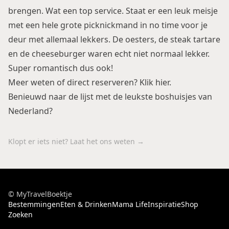
brengen. Wat een top service. Staat er een leuk meisje
met een hele grote picknickmand in no time voor je
deur met allemaal lekkers. De oesters, de steak tartare
en de cheeseburger waren echt niet normaal lekker.
Super romantisch dus ook!
Meer weten of direct reserveren? Klik
hier
.
Benieuwd naar de lijst met
de leukste boshuisjes van
Nederland
?
Klopt er iets niet? Laat het ons weten →
© MyTravelBoektje
Bestemmingen
Eten & Drinken
Mama Life
Inspiratie
Shop
Zoeken