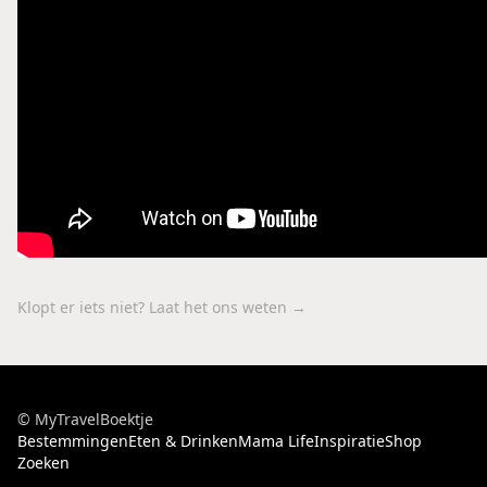
Klopt er iets niet? Laat het ons weten →
© MyTravelBoektje
Bestemmingen
Eten & Drinken
Mama Life
Inspiratie
Shop
Zoeken