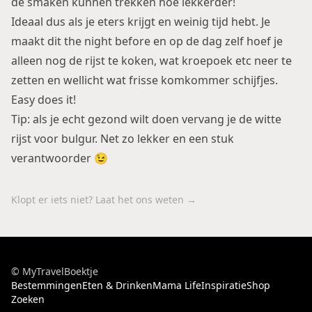
de smaken kunnen trekken hoe lekkerder!
Ideaal dus als je eters krijgt en weinig tijd hebt. Je
maakt dit the night before en op de dag zelf hoef je
alleen nog de rijst te koken, wat kroepoek etc neer te
zetten en wellicht wat frisse komkommer schijfjes.
Easy does it!
Tip: als je echt gezond wilt doen vervang je de witte
rijst voor bulgur. Net zo lekker en een stuk
verantwoorder 😉
Klopt er iets niet? Laat het ons weten →
© MyTravelBoektje
Bestemmingen
Eten & Drinken
Mama Life
Inspiratie
Shop
Zoeken