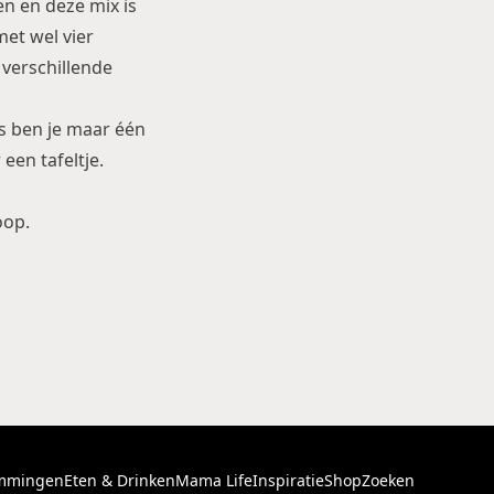
n en deze mix is
met wel vier
 verschillende
s ben je maar één
r
een tafeltje.
op.
mmingen
Eten & Drinken
Mama Life
Inspiratie
Shop
Zoeken