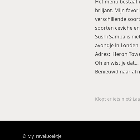
Het menu bestaat u
briljant. Mijn favo
verschillende soort
soorten ceviche en
Sushi Samba is nie
avondje in Londen 
Adres: Heron Towe
Oh en wist je dat…
Benieuwd naar al 
Klopt er iets niet? L
© MyTravelBoektje