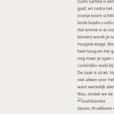
Sushi Samba is een
gaaf, en zodra het
oranje boom schitter
Sushi Samba roofto
Het entree is al coo
binnen) wordt je na
hoogste etage. Moc
heel hoog en het ga
nog maar je ogen u
Goddelijke sushi bi
De zaak is strak, h
niet alleen voor he
want werkelijk alle
Nou, omdat we de h
Japans, Braziliaans