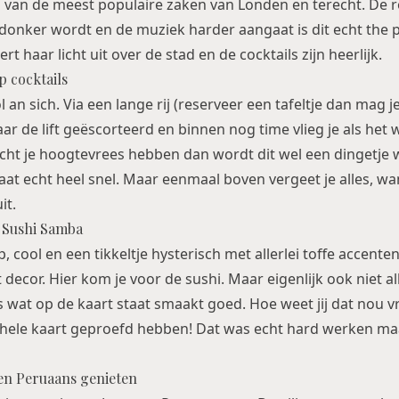
 van de meest populaire zaken van Londen en terecht. De 
 donker wordt en de muziek harder aangaat is dit echt the p
t haar licht uit over de stad en de cocktails zijn heerlijk.
p cocktails
l an sich. Via een lange rij (reserveer een tafeltje dan mag j
ar de lift geëscorteerd en binnen nog time vlieg je als het 
ht je hoogtevrees hebben dan wordt dit wel een dingetje w
at echt heel snel. Maar eenmaal boven vergeet je alles, want
it.
j Sushi Samba
ip, cool en een tikkeltje hysterisch met allerlei toffe accent
t decor. Hier kom je voor de sushi. Maar eigenlijk ook niet a
s wat op de kaart staat smaakt goed. Hoe weet jij dat nou vr
ele kaart geproefd hebben! Dat was echt hard werken maar
 en Peruaans genieten