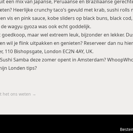
it een mix van Japanse, Peruaanse en Braziliaanse gerechte
rieten? Heerlijke crunchy taco’s gevuld met krab, sushi rolls 
en vis en pink sauce, kobe sliders op black buns, black cod,
 de wagyu gyoza was ook echt goddelijk.
t goedkoop, maar wel extreem leuk, bijzonder en lekker. Du
en wil je flink uitpakken en genieten? Reserveer dan nu
hie
r, 110 Bishopsgate, London EC2N 4AY, UK.
Sushi Samba deze zomer opent in Amsterdam
? WhoopWho
mijn
Londen tips
?
aat het ons weten →
Beste