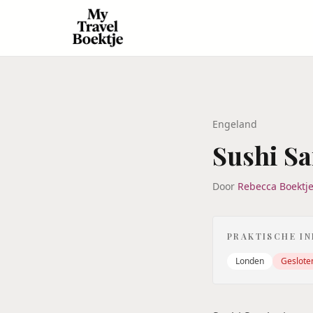
Engeland
Sushi S
Door
Rebecca Boektj
PRAKTISCHE I
Londen
Geslote