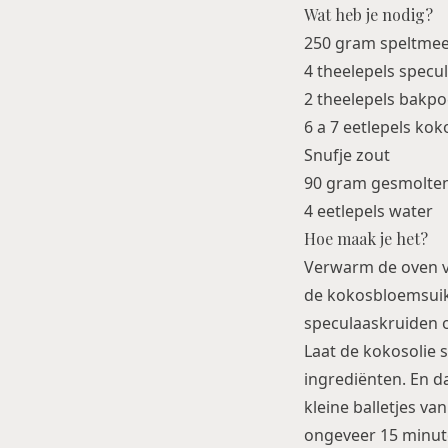
Wat heb je nodig?
250 gram speltmee
4 theelepels specu
2 theelepels bakp
6 a 7 eetlepels ko
Snufje zout
90 gram gesmolten
4 eetlepels water
Hoe maak je het?
Verwarm de oven v
de kokosbloemsuike
speculaaskruiden o
Laat de kokosolie 
ingrediënten. En d
kleine balletjes va
ongeveer 15 minute