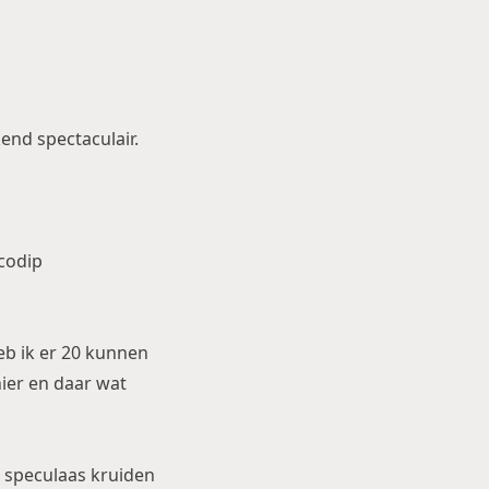
end spectaculair.
scodip
eb ik er 20 kunnen
ier en daar wat
n speculaas kruiden