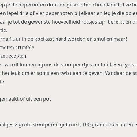
hep je de pepernoten door de gesmolten chocolade tot ze he
n lepel drie of vier pepernoten bij elkaar en leg je die op 
aal je tot de gewenste hoeveelheid rotsjes zijn bereikt en d
ie.
erhalf uur in de koelkast hard worden en smullen maar!
rnoten crumble
 wordt komen bij ons de stoofpeertjes op tafel. Een typis
s het leuk om er soms een twist aan te geven. Vandaar de s
le.
fgemaakt of uit een pot
aaltjes 2 grote stoofperen gebruikt, 100 gram pepernoten e