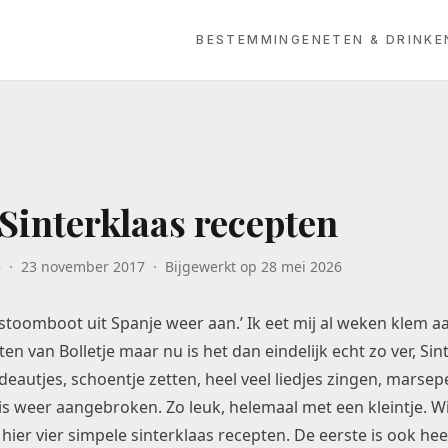
BESTEMMINGEN
ETEN & DRINKE
Sinterklaas recepten
e
·
23 november 2017
·
Bijgewerkt op
28 mei 2026
 stoomboot uit Spanje weer aan.’ Ik eet mij al weken klem a
 van Bolletje maar nu is het dan eindelijk echt zo ver, Sint 
adeautjes, schoentje zetten, heel veel liedjes zingen, marse
is weer aangebroken. Zo leuk, helemaal met een kleintje. Wie
hier vier simpele sinterklaas recepten. De eerste is ook he