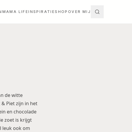
N
MAMA LIFE
INSPIRATIE
SHOP
OVER MIJ
an de witte
& Piet zijn in het
pein en chocolade
 zoet is krijgt
el leuk ook om