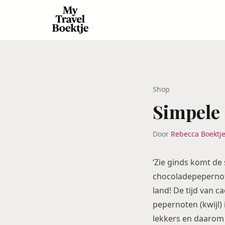
Shop
Simpele 
Door
Rebecca Boektj
‘Zie ginds komt de
chocoladepepernoten
land! De tijd van c
pepernoten (kwijl) 
lekkers en daarom 