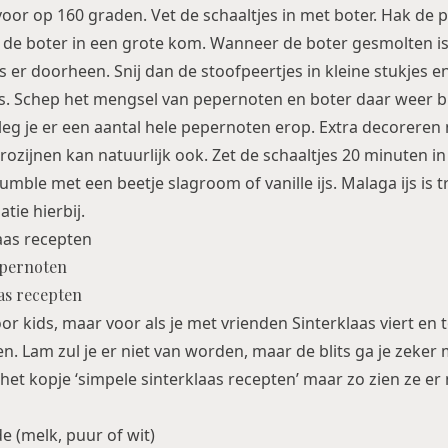
or op 160 graden. Vet de schaaltjes in met boter. Hak de p
de boter in een grote kom. Wanneer de boter gesmolten is
er doorheen. Snij dan de stoofpeertjes in kleine stukjes en
es. Schep het mengsel van pepernoten en boter daar weer b
 leg je er een aantal hele pepernoten erop. Extra decoreren
rozijnen kan natuurlijk ook. Zet de schaaltjes 20 minuten in
umble met een beetje slagroom of vanille ijs. Malaga ijs is
tie hierbij.
epernoten
voor kids, maar voor als je met vrienden Sinterklaas viert en
en. Lam zul je er niet van worden, maar de blits ga je zeker
het kopje ‘simpele sinterklaas recepten’ maar zo zien ze er 
 (melk, puur of wit)