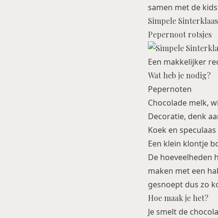
samen met de kids
Simpele Sinterklaa
Pepernoot rotsjes
Een makkelijker rec
Wat heb je nodig?
Pepernoten
Chocolade melk, wit
Decoratie, denk aa
Koek en speculaas
Een klein klontje b
De hoeveelheden ha
maken met een halv
gesnoept dus zo kom
Hoe maak je het?
Je smelt de chocol