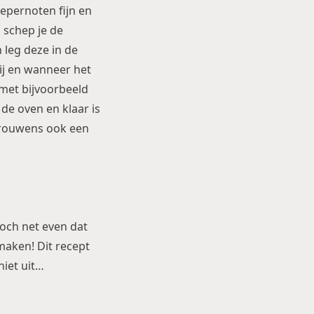
epernoten fijn en
 schep je de
 leg deze in de
ij en wanneer het
 met bijvoorbeeld
 de oven en klaar is
 trouwens ook een
 toch net even dat
 maken! Dit recept
niet uit…