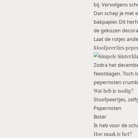
bij. Vervolgens sc
Dan schep je met ee
bakpapier. Dit herh
de gekozen decorat
Laat de rotjes and
Stoofpeertjes pepe
Zodra het december
feestdagen. Toch i
pepernoten crumb
Wat heb je nodig?
Stoofpeertjes, zel
Pepernoten
Boter
Ik heb voor de sch
Hoe maak je het?