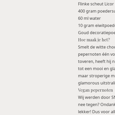
Flinke scheut Licor
400 gram poeders
60 ml water
10 gram eiwitpoed
Goud decoratiepo
Hoe maak je het?
Smelt de witte cho
pepernoten één vo
toveren, heeft hij
tot een mooi en gla
maar stroperige ma
glamorous uitstrali
Vegan pepernoten
Wij werden door S
nee tegen? Ondank
lekker! Dus voor a