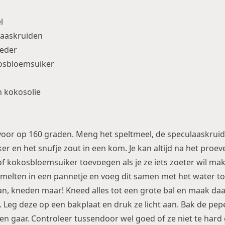
l
laaskruiden
oeder
kosbloemsuiker
 kokosolie
oor op 160 graden. Meng het speltmeel, de speculaaskruid
r en het snufje zout in een kom. Je kan altijd na het proe
f kokosbloemsuiker toevoegen als je ze iets zoeter wil mak
smelten in een pannetje en voeg dit samen met het water t
an, kneden maar! Kneed alles tot een grote bal en maak da
n. Leg deze op een bakplaat en druk ze licht aan. Bak de pe
n gaar. Controleer tussendoor wel goed of ze niet te hard 