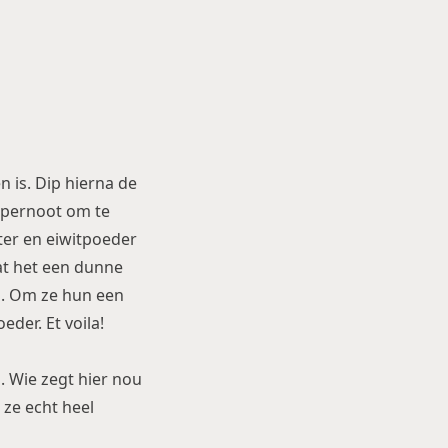
 is. Dip hierna de
epernoot om te
ter en eiwitpoeder
dat het een dunne
n. Om ze hun een
der. Et voila!
 Wie zegt hier nou
ze echt heel