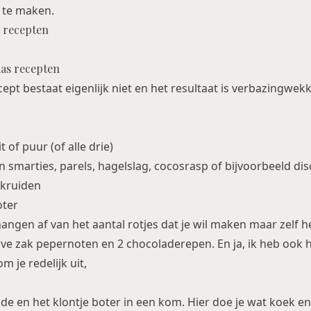
 te maken.
s recepten
ept bestaat eigenlijk niet en het resultaat is verbazingwekk
 of puur (of alle drie)
n smarties, parels, hagelslag, cocosrasp of bijvoorbeeld di
 kruiden
oter
ngen af van het aantal rotjes dat je wil maken maar zelf h
e zak pepernoten en 2 chocoladerepen. En ja, ik heb ook h
 je redelijk uit,
ade en het klontje boter in een kom. Hier doe je wat koek e