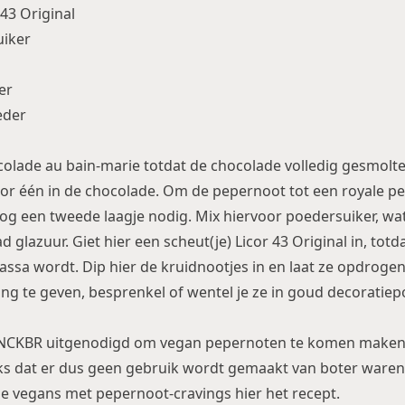
 43 Original
uiker
er
eder
colade au bain-marie totdat de chocolade volledig gesmolten
or één in de chocolade. Om de pepernoot tot een royale p
 nog een tweede laagje nodig. Mix hiervoor poedersuiker, wa
d glazuur. Giet hier een scheut(je) Licor 43 Original in, tot
ssa wordt. Dip hier de kruidnootjes in en laat ze opdroge
ng te geven, besprenkel of wentel je ze in goud decoratiepoe
NCKBR uitgenodigd om vegan pepernoten te komen maken.
s dat er dus geen gebruik wordt gemaakt van boter waren 
lle vegans met pepernoot-cravings hier het recept.