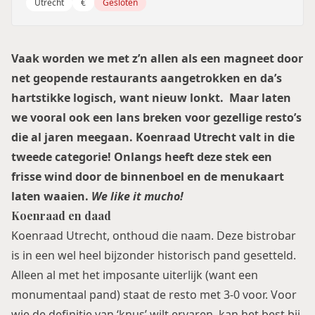
Utrecht
€
Gesloten
Vaak worden we met z’n allen als een magneet door
net geopende restaurants aangetrokken en da’s
hartstikke logisch, want nieuw lonkt. Maar laten
we vooral ook een lans breken voor gezellige resto’s
die al jaren meegaan. Koenraad Utrecht valt in die
tweede categorie! Onlangs heeft deze stek een
frisse wind door de binnenboel en de menukaart
laten waaien.
We like it mucho!
Koenraad en daad
Koenraad Utrecht, onthoud die naam. Deze bistrobar
is in een wel heel bijzonder historisch pand gesetteld.
Alleen al met het imposante uiterlijk (want een
monumentaal pand) staat de resto met 3-0 voor. Voor
wie de definitie van ‘knus’ wilt ervaren, kan het best bij