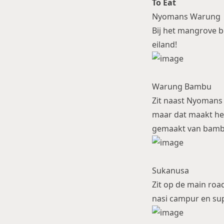
To Eat
Nyomans Warung
Bij het mangrove bo
eiland!
Warung Bambu
Zit naast Nyomans en
maar dat maakt het 
gemaakt van bambu 
Sukanusa
Zit op de main road
nasi campur en su