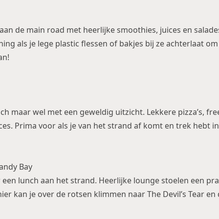
 aan de main road met heerlijke smoothies, juices en salades
ing als je lege plastic flessen of bakjes bij ze achterlaat om
ean!
sch maar wel met een geweldig uitzicht. Lekkere pizza’s, free
ces. Prima voor als je van het strand af komt en trek hebt i
Sandy Bay
r een lunch aan het strand. Heerlijke lounge stoelen een p
hier kan je over de rotsen klimmen naar The Devil’s Tear en 