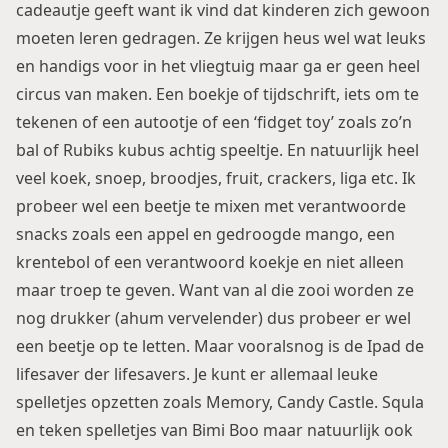
cadeautje geeft want ik vind dat kinderen zich gewoon
moeten leren gedragen. Ze krijgen heus wel wat leuks
en handigs voor in het vliegtuig maar ga er geen heel
circus van maken. Een boekje of tijdschrift, iets om te
tekenen of een autootje of een ‘fidget toy’ zoals zo’n
bal of Rubiks kubus achtig speeltje. En natuurlijk heel
veel koek, snoep, broodjes, fruit, crackers, liga etc. Ik
probeer wel een beetje te mixen met verantwoorde
snacks zoals een appel en gedroogde mango, een
krentebol of een verantwoord koekje en niet alleen
maar troep te geven. Want van al die zooi worden ze
nog drukker (ahum vervelender) dus probeer er wel
een beetje op te letten. Maar vooralsnog is de Ipad de
lifesaver der lifesavers. Je kunt er allemaal leuke
spelletjes opzetten zoals Memory, Candy Castle. Squla
en teken spelletjes van Bimi Boo maar natuurlijk ook