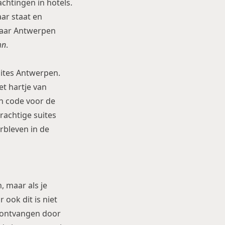
achtingen in hotels.
aar staat en
naar
Antwerpen
mn
.
uites Antwerpen.
t hartje van
en code voor de
prachtige suites
erbleven in de
n, maar als je
 ook dit is niet
k ontvangen door