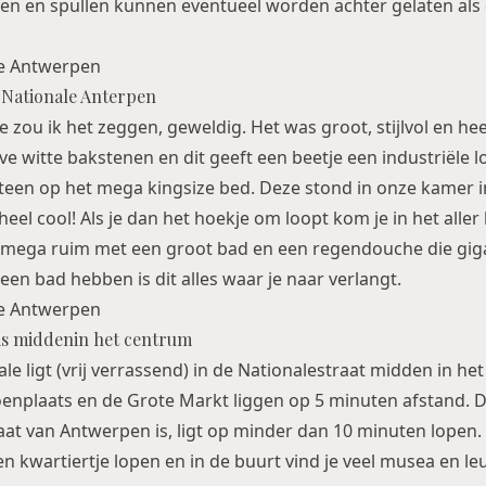
en en spullen kunnen eventueel worden achter gelaten als
 Nationale Anterpen
 zou ik het zeggen, geweldig. Het was groot, stijlvol en hee
e witte bakstenen en dit geeft een beetje een industriële lo
meteen op het mega kingsize bed. Deze stond in onze kamer i
eel cool! Als je dan het hoekje om loopt kom je in het aller
 mega ruim met een groot bad en een regendouche die giga
en bad hebben is dit alles waar je naar verlangt.
sis middenin het centrum
le ligt (vrij verrassend) in de Nationalestraat midden in he
nplaats en de Grote Markt liggen op 5 minuten afstand. D
aat van Antwerpen is, ligt op minder dan 10 minuten lopen.
een kwartiertje lopen en in de buurt vind je veel musea en le