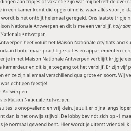
dingen aan tripjes of vakantie zijn wat mij betreft de overn
 je in een kamer komt die opgeruimd is, waar alles voor je kl
wordt is het ontbijt helemaal geregeld. Ons laatste tripje 
ison Nationale Antwerpen en dit is me een verblijf,
holy da
 Nationale Antwerpen
ntwerpen heet voluit het Maison Nationale city flats and s
andaard hotel maar prachtige suites en appartementen in he
 je in het Maison Nationale Antwerpen verblijft krijg je e
kamerdeur en dit is je toegang tot het verblijf. Er zijn vijf 
n en ze zijn allemaal verschillend qua grote en soort. Wij v
 was echt een feestje!
sis is Maison Nationale Antwerpen
ites is onopvallend en vrij klein. Je zult er bijna langs lope
 dan is het onwijs stijlvol! De lobby bevindt zich op -1 maar
ls je normaal gewend bent. Hier wordt je uiterst vriendelij