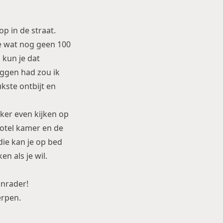
op in de straat.
tje wat nog geen 100
l kun je dat
zeggen had zou ik
ukste ontbijt en
ker even kijken op
hotel kamer en de
die kan je op bed
en als je wil.
anrader!
erpen
.