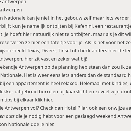
Antwerpen
n Nationale kan je niet in het gebouw zelf maar iets verder 
blijft kun je namelijk ontbijten bij Kafenini, een restauran
. Je hoeft hier natuurlijk niet te ontbijten, maar als je dit wi
serveren ze hier een tafeltje voor je. Als ik het voor het 
 bijvoorbeeld
Texas
,
Divers
,
Tinsel
of check anders hier
de le
 Antwerpen
, hier zit vast en zeker wat bij!
ekendje Antwerpen op de planning heb staan dan zou ik ze
 Nationale. Het is weer eens iets anders dan de standaard 
t bij een appartement is heel relaxed. Helemaal met kindjes, 
lekker uitgebreid borrelen bij kaarslicht en zoveel wijn drink
 tips bij elkaar klik
hier
.
ale Antwerpen vol? Check dan
Hotel Pilar
, ook een onwijze a
 en outs
die je nodig hebt voor een geslaagd
weekend Antw
son Nationale doe je
hier
.