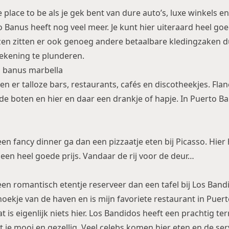
 place to be als je gek bent van dure auto’s, luxe winkels e
 Banus heeft nog veel meer. Je kunt hier uiteraard heel go
en zitten er ook genoeg andere betaalbare kledingzaken du
rekening te plunderen.
en er talloze bars, restaurants, cafés en discotheekjes. Fla
de boten en hier en daar een drankje of hapje. In Puerto Ban
een fancy dinner ga dan een pizzaatje eten bij Picasso. Hier
 een heel goede prijs. Vandaar de rij voor de deur…
 een romantisch etentje reserveer dan een tafel bij Los Ban
 hoekje van de haven en is mijn favoriete restaurant in Puer
is eigenlijk niets hier. Los Bandidos heeft een prachtig te
it je mooi en gezellig. Veel celebs komen hier eten en de ser