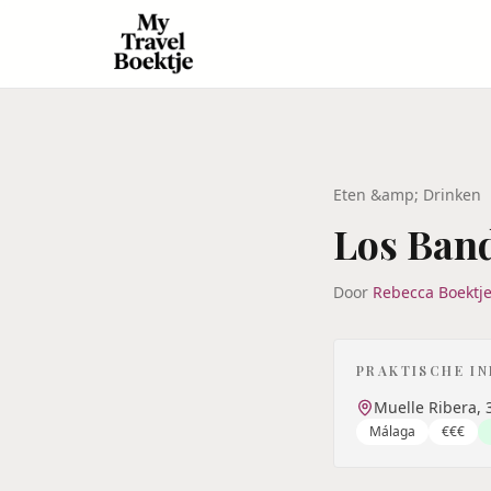
Eten &amp; Drinken
Los Ban
Door
Rebecca Boektj
PRAKTISCHE I
Muelle Ribera, 
Málaga
€€€