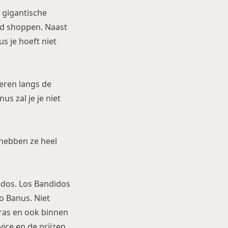
n gigantische
ed shoppen. Naast
s je hoeft niet
neren langs de
us zal je je niet
 hebben ze heel
didos. Los Bandidos
to Banus. Niet
rras en ook binnen
vice en de prijzen