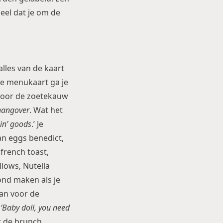
eel dat je om de
alles van de kaart
 de menukaart ga je
s voor de zoetekauw
hangover
. Wat het
kin’ goods
.’ Je
an eggs benedict,
y french toast,
lows, Nutella
zond maken als je
dan voor de
:
‘Baby doll, you need
t de brunch.