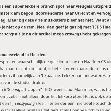
ls een super lekkere brunch spot haar vleugels uitspreid?
Amsterdam begon, doordenderde naar Utrecht en vervol
ag. Maar bij deze drie musketiers bleef het niet. Want al
p je niet op de rem. Nee, dan geef je gas bij met TEDS Ha
ot sorry
als je na dit artikel mega
cravings
hebt gekregen
lemansvriend in Haarlem
sproken waarschijnlijk de gele limousine op Haarlem CS uit
 charmante centrum loopt, is het zeker een aanrader eens d
rlem zit namelijk aan ‘t Spaarne. Lekker aan het water. Aan
n van de stadse drukte.
een
BIG bang
aftrappen? TEDS weet raad. Man man, wat is he
komt zeker niet alleen door het lekkere eten. Het is ook de
t een fijn
easygoing
sfeer. Her en der een mierzoete touch d
 wat gezellige prullaria dat gerust als knappe kitch mag w