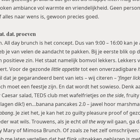
proken ambiance vol warmte en vriendelijkheid. Geen person
f alles naar wens is, gewoon precies goed.
t. dat. proeven
. All day brunch is het concept. Dus van 9:00 – 16:00 kan je 
b je van velen de aandacht te pakken. Bij je eerste blik op
 In positieve zin. Het staat namelijk bomvol lekkers. Lekker
ert. Voor de gezonde
little appetite
tot een onverzadigbare
 dat je gegarandeerd bent van iets – wij citeren – ‘
finger lic
nch moet een feestje zijn. En dat wordt het sowieso. Denk a
y Caesar salad, TEDS club met wafelfrietjes
on the side
, fruit
lagen dik!) en…banana pancakes 2.0 – jawel hoor marshmal
abang
. Je ziet het, je kan het zo guilty pleasure proof of ge
ieder wat wils. Trouwens, als je echt
all the way
wil gaan, ga 
 Mary of Mimosa Brunch. Of zoals ze het zelf omschrijven
 me laten vertellen dat het flink uitpakken geblazen is me