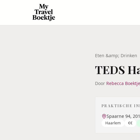
Eten &amp; Drinken
TEDS H
Door
Rebecca Boektj
PRAKTISCHE I
Spaarne 94, 20
Haarlem
€€