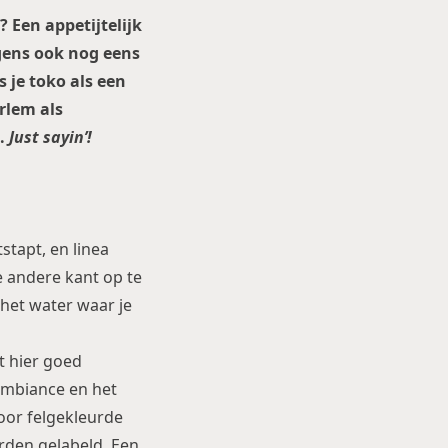
 Een appetijtelijk
gens ook nog eens
s je toko als een
arlem als
.
Just sayin’!
stapt, en linea
e andere kant op te
 het water waar je
t hier goed
 ambiance en het
oor felgekleurde
orden gelabeld. Een