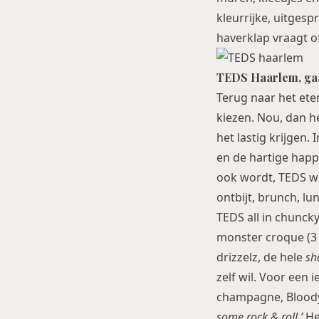
kleurrijke, uitges
haverklap vraagt o
TEDS Haarlem, gaa
Terug naar het eten
kiezen. Nou, dan he
het lastig krijgen.
en de hartige happ
ook wordt, TEDS wil
ontbijt, brunch, lu
TEDS all in chunck
monster croque (3 
drizzelz, de hele
sh
zelf wil. Voor een 
champagne, Bloody
some rock & roll.’
Heb