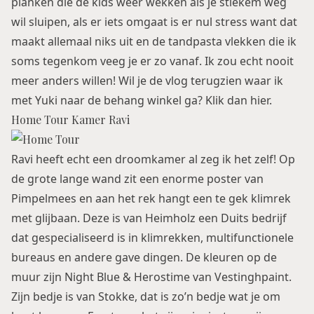
planken die de kids weer wekken als je stiekem weg
wil sluipen, als er iets omgaat is er nul stress want dat
maakt allemaal niks uit en de tandpasta vlekken die ik
soms tegenkom veeg je er zo vanaf. Ik zou echt nooit
meer anders willen! Wil je de vlog terugzien waar ik
met Yuki naar de behang winkel ga? Klik dan
hier
.
Home Tour Kamer Ravi
Ravi heeft echt een droomkamer al zeg ik het zelf! Op
de grote lange wand zit een enorme poster van
Pimpelmees
en aan het rek hangt een te gek klimrek
met glijbaan. Deze is van
Heimholz
een Duits bedrijf
dat gespecialiseerd is in klimrekken, multifunctionele
bureaus en andere gave dingen. De kleuren op de
muur zijn Night Blue & Herostime van
Vestinghpaint
.
Zijn bedje is van Stokke, dat is zo’n bedje wat je om