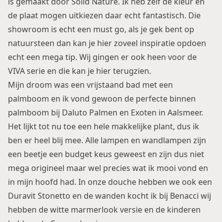
is gemaakt door
Solid Nature
. Ik heb zelf de kleur en
de plaat mogen uitkiezen daar echt fantastisch. Die
showroom is echt een must go, als je gek bent op
natuursteen dan kan je hier zoveel inspiratie opdoen
echt een mega tip. Wij gingen er ook heen voor de
VIVA serie en die kan je
hier
terugzien.
Mijn droom was een vrijstaand bad met een
palmboom en ik vond gewoon de perfecte binnen
palmboom bij
Daluto Palmen en Exoten
in Aalsmeer.
Het lijkt tot nu toe een hele makkelijke plant, dus ik
ben er heel blij mee. Alle lampen en wandlampen zijn
een beetje een budget keus geweest en zijn dus niet
mega origineel maar wel precies wat ik mooi vond en
in mijn hoofd had. In onze douche hebben we ook een
Duravit Stonetto
en de wanden kocht ik bij
Benacci
wij
hebben de witte marmerlook versie en de kinderen