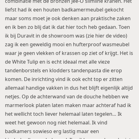
combinatie met de
bronzen Jee-O slimline
kranen. Het
liefst had ik een houten badkamermeubel gekocht
maar soms moet je ook denken aan praktische zaken
en ik ben zo blij dat ik dat hier toch heb gedaan. Toen
ik bij
Duravit
in de showroom was (zie
hier de video
)
zag ik een geweldig mooi en hufterproof wasmeubel
waar je geen vlekken of krassen op ziet of krijgt. Het is
de
White Tulip
en is echt ideaal met alle vieze
tandenborstels en klodders tandenpasta die erop
komen. De inrichting vind ik ook echt top er zitten
allemaal handige vakken in dus het blijft eigenlijk altijd
netjes. Op de achterwand van de douche hebben we
marmerlook platen laten maken maar achteraf had ik
het wellicht toch liever helemaal laten tegelen… Ik
weet het gewoon nog niet helemaal. Ik vind
badkamers sowieso erg lastig maar een