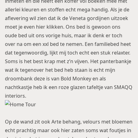
inmeten en die heeft een koffer vol boeken mee met
allerlei kleuren en stoffen echt mega handig. Als je de
aflevering wil zien dat ik de Veneta gordijnen uitzoek
moet je even
hier klikken
. Ons bed is gewoon ons
oude bed uit ons vorige huis, maar ik denk er toch
over na om een xxl bed te nemen. Een familiebed heet
dat tegenwoordig, lijkt mij toch echt een stuk relaxter.
Soms is het best krap met z’n vijven. Het panterbankje
wat ik tegenover het bed heb staan is echt mijn
droombank deze is van
Bold Monkey
en als
nachtkastje heb ik een roze glazen tafeltje van
SMAQQ
interiors
.
Op de wand zit ook Arte behang, velours met bloemen
echt prachtig maar ook hier zaten soms wat foutjes in