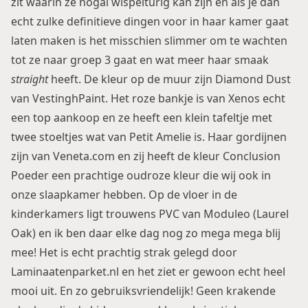
zit waarin ze nogal wispelturig kan zijn en als je dan
echt zulke definitieve dingen voor in haar kamer gaat
laten maken is het misschien slimmer om te wachten
tot ze naar groep 3 gaat en wat meer haar smaak
straight
heeft. De kleur op de muur zijn Diamond Dust
van VestinghPaint. Het roze bankje is van Xenos echt
een top aankoop en ze heeft een klein tafeltje met
twee stoeltjes wat van Petit Amelie is. Haar gordijnen
zijn van
Veneta.com
en zij heeft de kleur
Conclusion
Poeder
een prachtige oudroze kleur die wij ook in
onze slaapkamer hebben. Op de vloer in de
kinderkamers ligt trouwens PVC van
Moduleo
(Laurel
Oak) en ik ben daar elke dag nog zo mega mega blij
mee! Het is echt prachtig strak gelegd door
Laminaatenparket.nl
en het ziet er gewoon echt heel
mooi uit. En zo gebruiksvriendelijk! Geen krakende