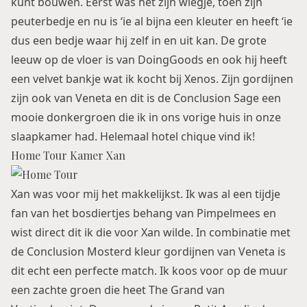
kunt bouwen. Eerst was het zijn wiegje, toen zijn
peuterbedje en nu is ‘ie al bijna een kleuter en heeft ‘ie
dus een bedje waar hij zelf in en uit kan. De grote
leeuw op de vloer is van
DoingGoods
en ook hij heeft
een velvet bankje wat ik kocht bij Xenos. Zijn gordijnen
zijn ook van Veneta en dit is de
Conclusion Sage
een
mooie donkergroen die ik in ons vorige huis in onze
slaapkamer had. Helemaal hotel chique vind ik!
Home Tour Kamer Xan
Xan was voor mij het makkelijkst. Ik was al een tijdje
fan van het bosdiertjes behang van
Pimpelmees
en
wist direct dit ik die voor Xan wilde. In combinatie met
de
Conclusion Mosterd
kleur gordijnen van Veneta is
dit echt een perfecte match. Ik koos voor op de muur
een zachte groen die heet The Grand van