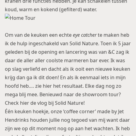
kranen drie functies hebben. Je kan schakelen tussen
koud, warm en kokend (gefilterd) water.
Om van de keuken een echte
eye catcher
te maken heb
ik de hulp ingeschakeld van
Solid Nature
. Toen ik 5 jaar
geleden bij de opening en lancering was van &C zag ik
daar de aller aller coolste marmeren bar ever. Ik was
op slag verliefd en dacht als ik ooit een nieuwe keuken
krijg dan ga ik dit doen! En als ik eenmaal iets in mijn
hoofd heb…. zie hier het resultaat. Elke dag nog zo
mega blij mee. Benieuwd naar de showroom tour?
Check hier de vlog bij
Solid Nature
!
Één keuken hoekje, onze ‘coffee corner’ made by
Jet
Hendrinks
houden jullie nog tegoed van mij want daar
zijn we op dit moment nog op aan het wachten. Ik heb