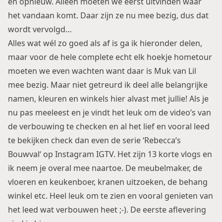
en opnieuw. Alleen moeten we eerst uitvinden waar
het vandaan komt. Daar zijn ze nu mee bezig, dus dat
wordt vervolgd…
Alles wat wél zo goed als af is ga ik hieronder delen,
maar voor de hele complete echt elk hoekje hometour
moeten we even wachten want daar is
Muk van Lil
mee bezig. Maar niet getreurd ik deel alle belangrijke
namen, kleuren en winkels hier alvast met jullie! Als je
nu pas meeleest en je vindt het leuk om de video’s van
de verbouwing te checken en al het lief en vooral leed
te bekijken check dan even de serie ‘
Rebecca’s
Bouwval
‘ op Instagram IGTV. Het zijn
13 korte vlogs
en
ik neem je overal mee naartoe. De meubelmaker, de
vloeren en keukenboer, kranen uitzoeken, de behang
winkel etc. Heel leuk om te zien en vooral genieten van
het leed wat verbouwen heet ;-). De eerste aflevering