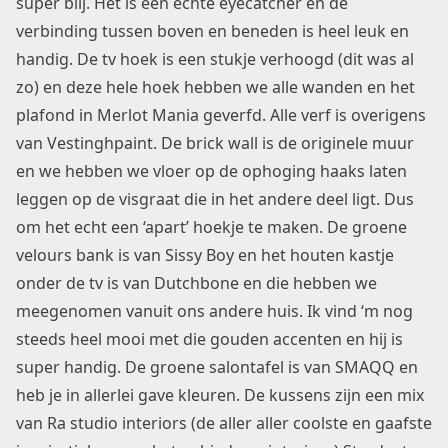
super blij. Het is een echte eyecatcher en de
verbinding tussen boven en beneden is heel leuk en
handig. De tv hoek is een stukje verhoogd (dit was al
zo) en deze hele hoek hebben we alle wanden en het
plafond in Merlot Mania geverfd. Alle verf is overigens
van Vestinghpaint. De brick wall is de originele muur
en we hebben we vloer op de ophoging haaks laten
leggen op de visgraat die in het andere deel ligt. Dus
om het echt een ‘apart’ hoekje te maken. De groene
velours bank is van Sissy Boy en het houten kastje
onder de tv is van Dutchbone en die hebben we
meegenomen vanuit ons andere huis. Ik vind ‘m nog
steeds heel mooi met die gouden accenten en hij is
super handig. De groene salontafel is van
SMAQQ
en
heb je in allerlei gave kleuren. De kussens zijn een mix
van
Ra studio interiors
(de aller aller coolste en gaafste