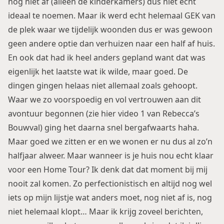
nog niet af (alleen de kinderkamers) dus niet echt
ideaal te noemen. Maar ik werd echt helemaal GEK van
de plek waar we tijdelijk woonden dus er was gewoon
geen andere optie dan verhuizen naar een half af huis.
En ook dat had ik heel anders gepland want dat was
eigenlijk het laatste wat ik wilde, maar goed. De
dingen gingen helaas niet allemaal zoals gehoopt.
Waar we zo voorspoedig en vol vertrouwen aan dit
avontuur begonnen (
zie hier video 1 van Rebecca’s
Bouwval
) ging het daarna snel bergafwaarts haha.
Maar goed we zitten er en we wonen er nu dus al zo’n
halfjaar alweer. Maar wanneer is je huis nou echt klaar
voor een Home Tour? Ik denk dat dat moment bij mij
nooit zal komen. Zo perfectionistisch en altijd nog wel
iets op mijn lijstje wat anders moet, nog niet af is, nog
niet helemaal klopt… Maar ik krijg zoveel berichten,