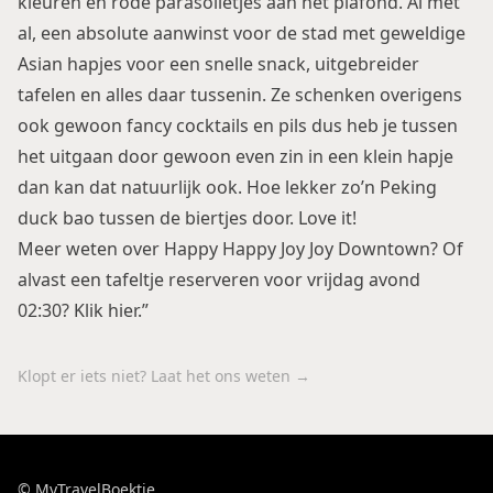
kleuren en rode parasolletjes aan het plafond. Al met
al, een absolute aanwinst voor de stad met geweldige
Asian hapjes voor een snelle snack, uitgebreider
tafelen en alles daar tussenin. Ze schenken overigens
ook gewoon fancy cocktails en pils dus heb je tussen
het uitgaan door gewoon even zin in een klein hapje
dan kan dat natuurlijk ook. Hoe lekker zo’n Peking
duck bao tussen de biertjes door. Love it!
Meer weten over Happy Happy Joy Joy Downtown? Of
alvast een tafeltje reserveren voor vrijdag avond
02:30? Klik hier.”
Klopt er iets niet? Laat het ons weten →
© MyTravelBoektje