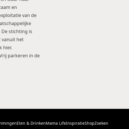
rzaam en
xploitatie van de
atschappelijke
De stichting is
 vanuit het
ik
hier
.
rij parkeren in de
mmingen
Eten & Drinken
Mama Life
Inspiratie
Shop
Zoeken