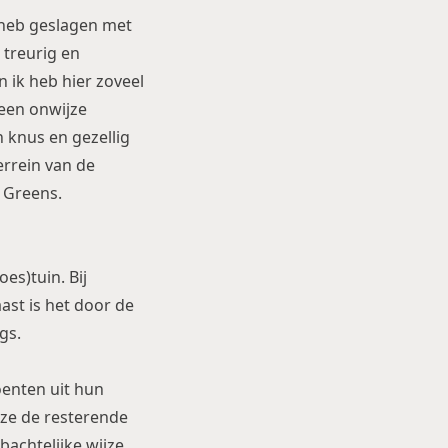
s heb geslagen met
 treurig en
 ik heb hier zoveel
 een onwijze
 knus en gezellig
errein van de
 Greens.
es)tuin. Bij
aast is het door de
gs.
oenten uit hun
ze de resterende
bachtelijke wijze