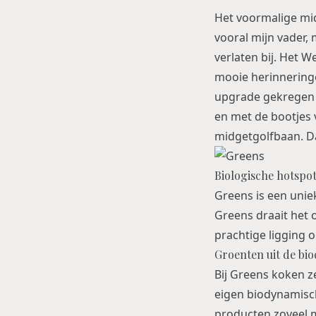
Het voormalige mid
vooral mijn vader, 
verlaten bij. Het 
mooie herinneringe
upgrade gekregen e
en met de bootjes v
midgetgolfbaan. D
Biologische hotspot
Greens is een unie
Greens draait het o
prachtige ligging 
Groenten uit de bi
Bij Greens koken z
eigen biodynamisch
producten zoveel mo