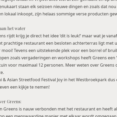
nukaart staan elk seizoen nieuwe dingen en zoals dat nou
t en lokaal inkoopt, zijn helaas sommige verse producten g
aan het water
s rijdt krijg je direct het idee ‘dit is leuk!’ maar wat je vana
het prachtige restaurant een besloten achterterras ligt met u
r mooi! Tevens een uitstekende plek voor een borrel of brui
ppen zoals vergaderingen en workshops heeft Greens een ‘k
uin voor maximaal 12 personen. Meer weten over Greens of
e.
i & Asian Streetfood Festival Joy
in het Westbroekpark dus d
even een kijkje te nemen!
ver Greens:
an Greens is nauw verbonden met het restaurant en heeft a
j op een menswaardige manier met elkaar wordt omgegaan