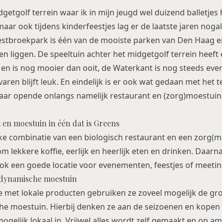
getgolf terrein waar ik in mijn jeugd wel duizend balletje
maar ook tijdens kinderfeestjes lag er de laatste jaren nogal
Westbroekpark is één van de mooiste parken van Den Haag en
n liggen. De speeltuin achter het midgetgolf terrein heeft
n is nog mooier dan ooit, de Waterkant is nog steeds even
aren blijft leuk. En eindelijk is er ook wat gedaan met het t
aar opende onlangs namelijk restaurant en (zorg)moestuin
 en moestuin in één dat is Greens
ke combinatie van een biologisch restaurant en een zorg(mo
m lekkere koffie, eerlijk en heerlijk eten en drinken. Daarn
ook een goede locatie voor evenementen, feestjes of meetin
odynamische moestuin
e met lokale producten gebruiken ze zoveel mogelijk de gr
e moestuin. Hierbij denken ze aan de seizoenen en kopen 
gelijk lokaal in. Vrijwel alles wordt zelf gemaakt en op am