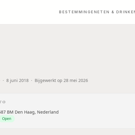
BESTEMMINGEN
ETEN & DRINKE
e
·
8 juni 2018
·
Bijgewerkt op
28 mei 2026
NFO
587 BM Den Haag, Nederland
Open