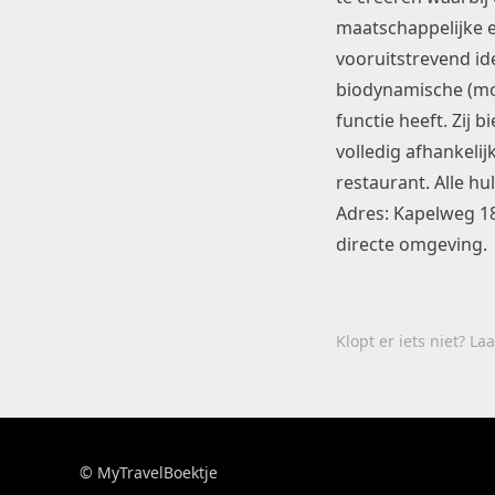
maatschappelijke 
vooruitstrevend id
biodynamische (moe
functie heeft. Zij 
volledig afhankeli
restaurant. Alle h
Adres: Kapelweg 18
directe omgeving.
Klopt er iets niet? L
© MyTravelBoektje