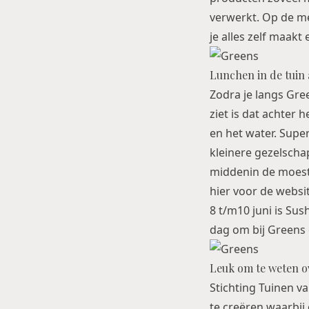
verwerkt. Op de me
je alles zelf maak
Lunchen in de tuin 
Zodra je langs Green
ziet is dat achter 
en het water. Supe
kleinere gezelscha
middenin de moest
hier
voor de websit
8 t/m10 juni is
Sush
dag om bij Greens 
Leuk om te weten o
Stichting Tuinen v
te creëren waarbi