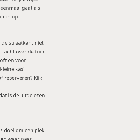
 eenmaal gaat als
ewoon op.
f de straatkant niet
itzicht over de tuin
loft en voor
leine kas’
 reserveren? Klik
at is de uitgelezen
ls doel om een plek
 en waar naar