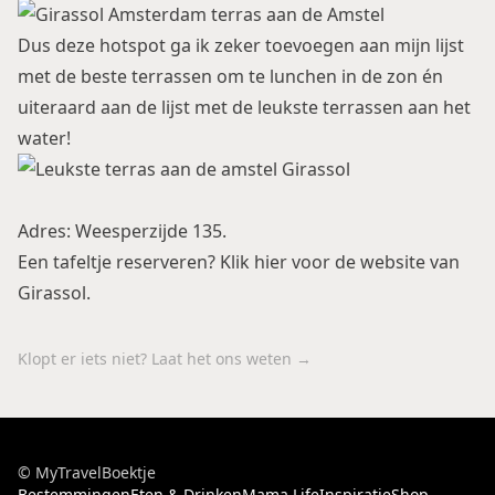
Dus deze hotspot ga ik zeker toevoegen aan mijn lijst
met
de beste terrassen om te lunchen in de zon
én
uiteraard aan de lijst met
de leukste terrassen aan het
water
!
Adres: Weesperzijde 135.
Een tafeltje reserveren? Klik
hier
voor de website van
Girassol.
Klopt er iets niet? Laat het ons weten →
© MyTravelBoektje
Bestemmingen
Eten & Drinken
Mama Life
Inspiratie
Shop