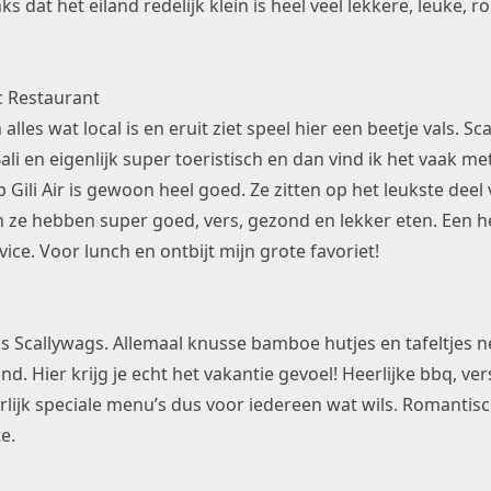
nks dat het eiland redelijk klein is heel veel lekkere, leuke, 
c Restaurant
 alles wat local is en eruit ziet speel hier een beetje vals. Sc
li en eigenlijk super toeristisch en dan vind ik het vaak m
Gili Air is gewoon heel goed. Ze zitten op het leukste deel 
n ze hebben super goed, vers, gezond en lekker eten. Een h
ice. Voor lunch en ontbijt mijn grote favoriet!
 als Scallywags. Allemaal knusse bamboe hutjes en tafeltjes 
d. Hier krijg je echt het vakantie gevoel! Heerlijke bbq, vers
rlijk speciale menu’s dus voor iedereen wat wils. Romantis
e.