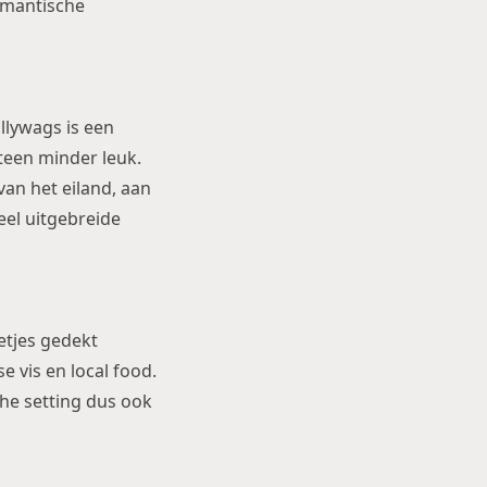
romantische
allywags is een
eteen minder leuk.
van het eiland, aan
eel uitgebreide
netjes gedekt
e vis en local food.
che setting dus ook