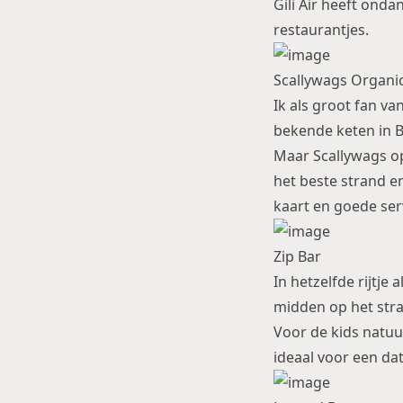
Gili Air heeft onda
restaurantjes.
Scallywags Organi
Ik als groot fan van
bekende keten in Ba
Maar Scallywags op 
het beste strand e
kaart en goede serv
Zip Bar
In hetzelfde rijtje
midden op het stran
Voor de kids natuu
ideaal voor een dat