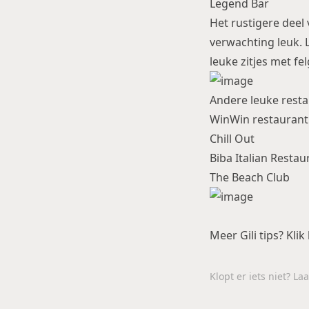
Legend Bar
Het rustigere deel 
verwachting leuk. L
leuke zitjes met f
Andere leuke restau
WinWin restaurant
Chill Out
Biba Italian Restau
The Beach Club
Meer Gili tips? Klik
Klopt er iets niet? L