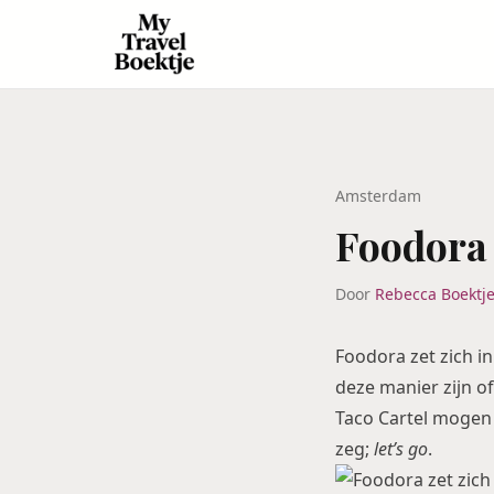
Amsterdam
Foodora 
Door
Rebecca Boektj
Foodora zet zich in
deze manier zijn o
Taco Cartel
mogen e
zeg;
let’s go
.