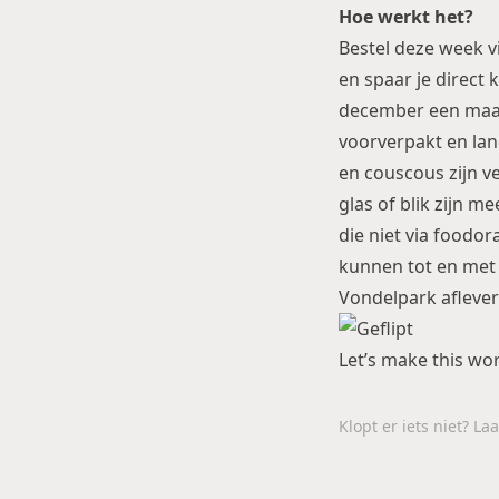
Hoe werkt het?
Bestel deze week v
en spaar je direct 
december een maal
voorverpakt en lan
en couscous zijn v
glas of blik zijn m
die niet via foodor
kunnen tot en met
Vondelpark aflever
Let’s make this wor
Klopt er iets niet? L