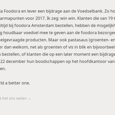
ia Foodora en lever een bijdrage aan de Voedselbank. Zo hoe
karmapunten voor 2017. Ik zeg: win win. Klanten die van 19 
tijd bij foodora Amsterdam bestellen, hebben de mogelijk
g houdbaar voedsel mee te geven aan de foodora bezorger. 
eelgevraagde producten. Maar ook pastasaus (groenten- en
eer dan welkom, net als groenten of vis in blik en bijvoorbeel
a bestellen, of klanten die op een later moment een bijdrage
 22 december hun boodschappen op het hoofdkantoor van 
en.
ld a better one.
aat het ons weten →