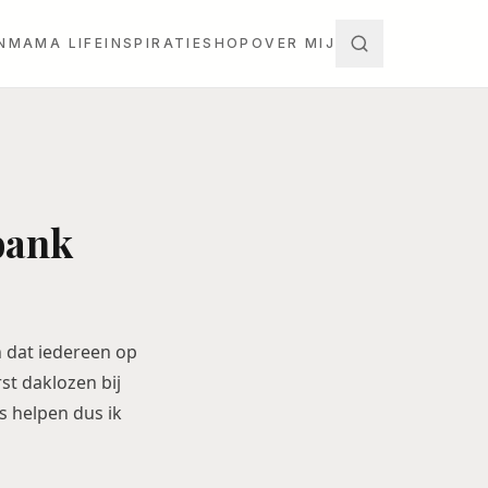
N
MAMA LIFE
INSPIRATIE
SHOP
OVER MIJ
bank
h dat iedereen op
st daklozen bij
s helpen dus ik