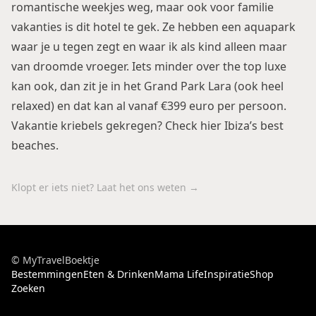
romantische weekjes weg, maar ook voor familie
vakanties is dit hotel te gek. Ze hebben een aquapark
waar je u tegen zegt en waar ik als kind alleen maar
van droomde vroeger. Iets minder over the top luxe
kan ook, dan zit je in het
Grand Park Lara
(ook heel
relaxed) en dat kan al vanaf €399 euro per persoon.
Vakantie kriebels gekregen? Check hier
Ibiza’s best
beaches
.
Klopt er iets niet? Laat het ons weten →
© MyTravelBoektje
Bestemmingen
Eten & Drinken
Mama Life
Inspiratie
Shop
Zoeken