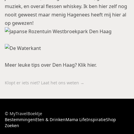
muziek, en overal flessen whiskey. Ik ben hier zelf nog
nooit geweest maar menig Hagenees heeft mij hier al
op gewezen!
Meer leuke tips over Den Haag? Klik
hier
.
Klopt er iets niet? Laat het ons weten →
© MyTravelBoektje
Bestemmingen
Eten & Drinken
Mama Life
Inspiratie
Shop
Zoeken