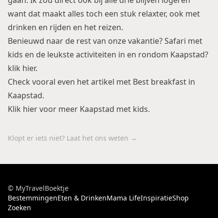
gaan. Ik zou direct ook bij alle drie blijven logeren
want dat maakt alles toch een stuk relaxter, ook met
drinken en rijden en het reizen.
Benieuwd naar de rest van onze vakantie? Safari met
kids en de leukste activiteiten in en rondom Kaapstad?
klik hier
.
Check vooral even het artikel met
Best breakfast in
Kaapstad
.
Klik hier voor meer
Kaapstad met kids
.
Klopt er iets niet? Laat het ons weten →
© MyTravelBoektje
Bestemmingen
Eten & Drinken
Mama Life
Inspiratie
Shop
Zoeken