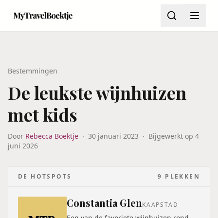
Bestemmingen
De leukste wijnhuizen
met kids
Door
Rebecca Boektje
·
30 januari 2023
·
Bijgewerkt op
4
juni 2026
DE HOTSPOTS
9
PLEKKEN
Constantia Glen
KAAPSTAD
Een van de favoriete wijnhuizen rond