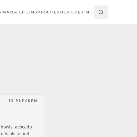
N
MAMA LIFE
INSPIRATIE
SHOP
OVER MIJ
13
PLEKKEN
 bowls, avocado
lfs als je niet