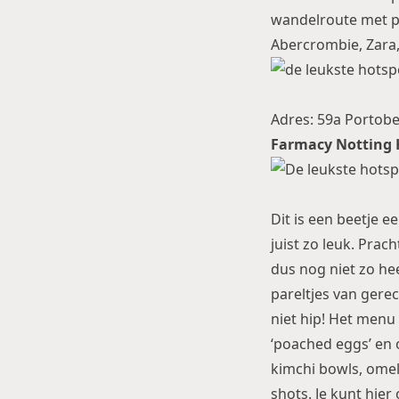
wandelroute met pr
Abercrombie, Zara
Adres: 59a Portobe
Farmacy Notting H
Dit is een beetje 
juist zo leuk. Prach
dus nog niet zo he
pareltjes van gere
niet hip! Het menu
‘poached eggs’ en o
kimchi bowls, omel
shots. Je kunt hie