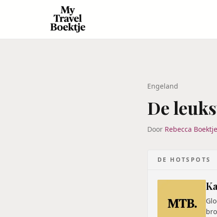
Engeland
De leuks
Door
Rebecca Boektj
DE HOTSPOTS
Ka
Glo
bro