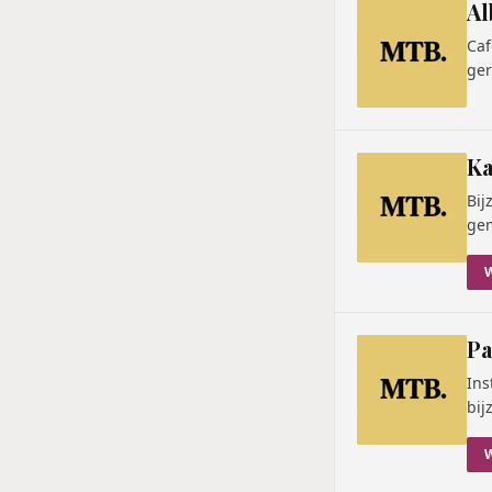
Al
Caf
ger
Ka
Bij
gem
Pa
Ins
bij