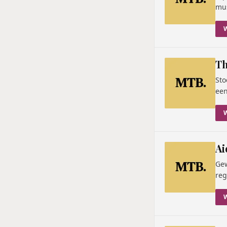
mus
Th
Sto
een
Ai
Gew
reg