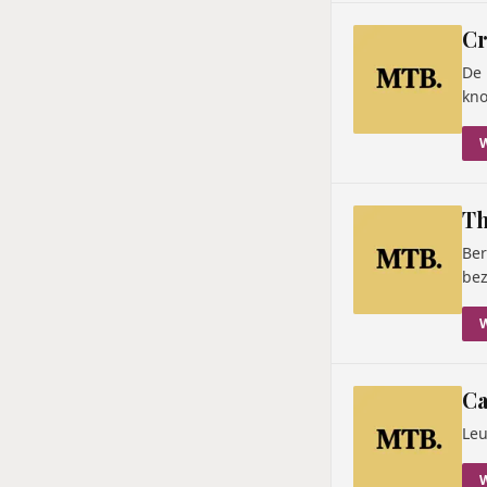
Cr
De 
kno
Th
Ber
bez
C
Leu