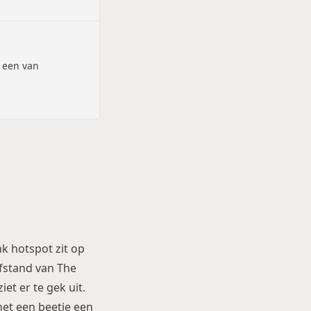
, een van
k hotspot zit op
afstand van The
et er te gek uit.
het een beetje een