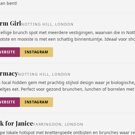
an bent!
rm Girl
NOTTING HILL, LONDON
ellige brunch spot met meerdere vestigingen, waarvan die in Notti
otste en mooiste is met een schattig binnentuintje. Ideaal voor sh
WEBSITE
INSTAGRAM
armacy
NOTTING HILL, LONDON
 local hidden gem met prachtig stijlvol design waar je biologische
eltjes eet. Perfect voor gezond brunchen, lunchen of borrelen met 
WEBSITE
INSTAGRAM
k for Janice
FARRINGDON, LONDON
pe lokale hotspot met knettergoede ontbijten en brunches waar r