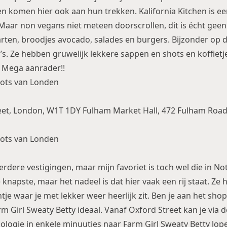
ten komen hier ook aan hun trekken. Kalifornia Kitchen is e
 Maar non vegans niet meteen doorscrollen, dit is écht geen
aarten, broodjes avocado, salades en burgers. Bijzonder op d
s. Ze hebben gruwelijk lekkere sappen en shots en koffietje
 Mega aanrader!!
eet, London, W1T 1DY Fulham Market Hall, 472 Fulham Road
rdere vestigingen, maar mijn favoriet is toch wel die in Notti
knapste, maar het nadeel is dat hier vaak een rij staat. Ze
tje waar je met lekker weer heerlijk zit. Ben je aan het sh
rm Girl Sweaty Betty ideaal. Vanaf Oxford Street kan je via 
ologie in enkele minuutjes naar Farm Girl Sweaty Betty lop