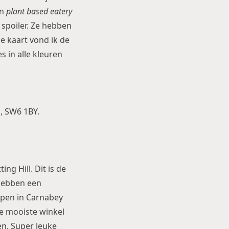
en
plant based eatery
 spoiler. Ze hebben
e kaart vond ik de
s in alle kleuren
, SW6 1BY.
ng Hill. Dit is de
 hebben een
oppen in Carnabey
de mooiste winkel
en. Super leuke