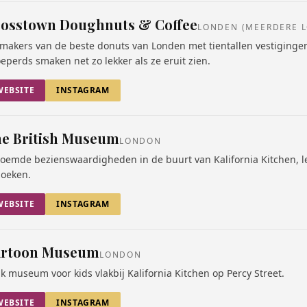
osstown Doughnuts & Coffee
LONDEN (MEERDERE L
makers van de beste donuts van Londen met tientallen vestigingen
eperds smaken net zo lekker als ze eruit zien.
WEBSITE
INSTAGRAM
e British Museum
LONDON
oemde bezienswaardigheden in de buurt van Kalifornia Kitchen, l
oeken.
WEBSITE
INSTAGRAM
artoon Museum
LONDON
k museum voor kids vlakbij Kalifornia Kitchen op Percy Street.
WEBSITE
INSTAGRAM