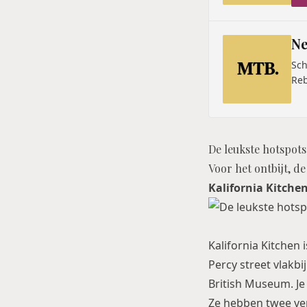
Ne
Sch
Reb
De leukste hotspot
Voor het ontbijt, d
Kalifornia Kitche
Kalifornia Kitchen
Percy street vlakb
British Museum. Je 
Ze hebben twee verd