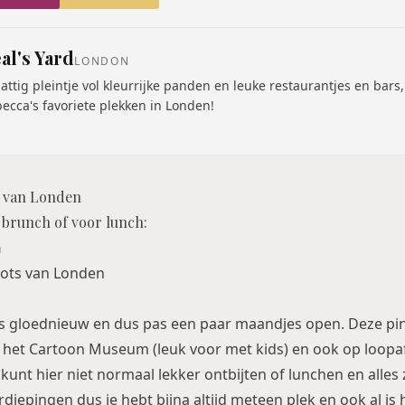
al's Yard
LONDON
attig pleintje vol kleurrijke panden en leuke restaurantjes en bars
ecca's favoriete plekken in Londen!
s van Londen
e brunch of voor lunch:
n
 is gloednieuw en dus pas een paar maandjes open. Deze pin
ij het Cartoon Museum (leuk voor met kids) en ook op loop
kunt hier niet normaal lekker ontbijten of lunchen en alles zi
iepingen dus je hebt bijna altijd meteen plek en ook al is 