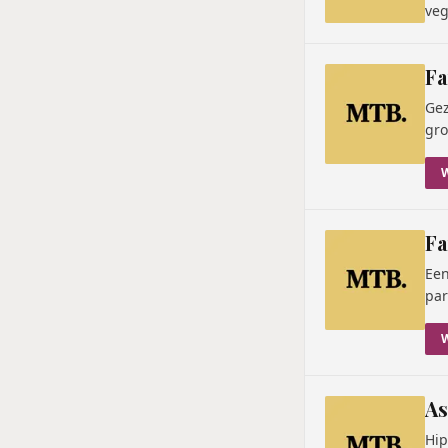
veg
Fa
Gez
gro
F
Een
par
As
Hip