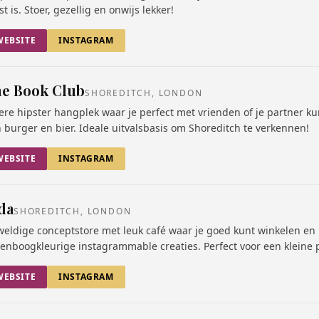
t is. Stoer, gezellig en onwijs lekker!
WEBSITE
INSTAGRAM
e Book Club
SHOREDITCH, LONDON
ere hipster hangplek waar je perfect met vrienden of je partner k
 burger en bier. Ideale uitvalsbasis om Shoreditch te verkennen!
WEBSITE
INSTAGRAM
da
SHOREDITCH, LONDON
eldige conceptstore met leuk café waar je goed kunt winkelen en 
enboogkleurige instagrammable creaties. Perfect voor een kleine p
WEBSITE
INSTAGRAM