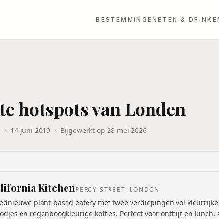
BESTEMMINGEN
ETEN & DRINKE
te hotspots van Londen
e
·
14 juni 2019
·
Bijgewerkt op
28 mei 2026
lifornia Kitchen
PERCY STREET, LONDON
ednieuwe plant-based eatery met twee verdiepingen vol kleurrijke
odjes en regenboogkleurige koffies. Perfect voor ontbijt en lunch, ze