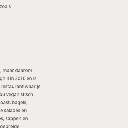
zoals
ek, maar daarom
ghill in 2016 en is
 restaurant waar je
ou veganistisch
oast, bagels,
ke salades en
es, sappen en
tgebreide