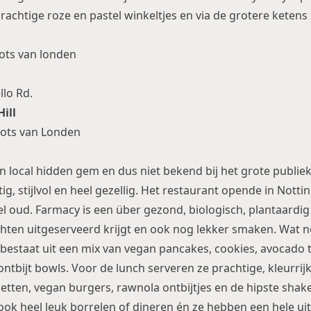
achtige roze en pastel winkeltjes en via de grotere ketens 
,
llo Rd.
ill
een local hidden gem en dus niet bekend bij het grote publi
tig, stijlvol en heel gezellig. Het restaurant opende in Nottin
el oud. Farmacy is een über gezond, biologisch, plantaardig
chten uitgeserveerd krijgt en ook nog lekker smaken. Wat n
 bestaat uit een mix van vegan pancakes, cookies, avocado t
ntbijt bowls. Voor de lunch serveren ze prachtige, kleurrij
etten, vegan burgers, rawnola ontbijtjes en de hipste shak
r ook heel leuk borrelen of dineren én ze hebben een hele ui