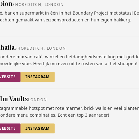
bion
SHOREDITCH, LONDON
é, bar en supermarkt in één in het Boundary Project met status! E
echten gemaakt van seizoensproducten en hun eigen bakkerij.
haila
SHOREDITCH, LONDON
zondere mix van café, winkel en liefdadigheidsinstelling met godde
oedelijke vibe. Heerlijk om even uit te rusten van al het shoppen!
WEBSITE
INSTAGRAM
lm Vaults
LONDON
tagrammable hotspot met roze marmer, brick walls en veel plante
zondere menu combinaties. Echt een top 3 aanrader!
WEBSITE
INSTAGRAM