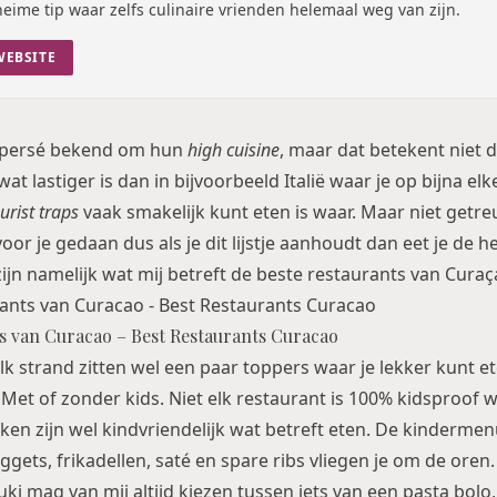
eime tip waar zelfs culinaire vrienden helemaal weg van zijn.
WEBSITE
t persé bekend om hun
high cuisine
, maar dat betekent niet da
wat lastiger is dan in bijvoorbeeld Italië waar je op bijna el
urist traps
vaak smakelijk kunt eten is waar. Maar niet getreu
oor je gedaan dus als je dit lijstje aanhoudt dan eet je de 
zijn namelijk wat mij betreft de beste restaurants van Curaç
ts van Curacao – Best Restaurants Curacao
elk strand zitten wel een paar toppers waar je lekker kunt et
. Met of zonder kids. Niet elk restaurant is 100% kidsproof w
en zijn wel kindvriendelijk wat betreft eten. De kindermen
ggets, frikadellen, saté en spare ribs vliegen je om de oren. 
ki mag van mij altijd kiezen tussen iets van een pasta bolo