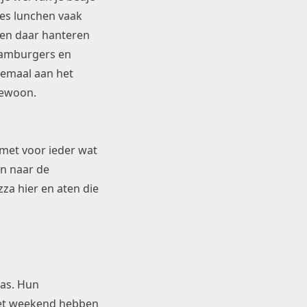
jes lunchen vaak
n en daar hanteren
 hamburgers en
lemaal aan het
gewoon.
 met voor ieder wat
en naar de
za hier en aten die
nas. Hun
 het weekend hebben