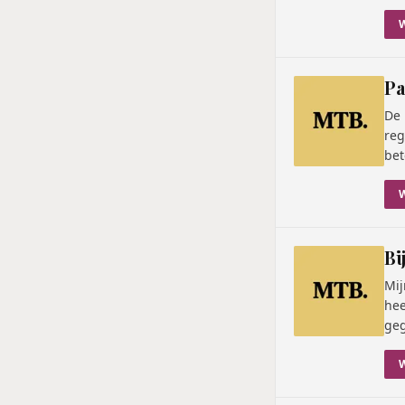
Pa
De 
reg
bet
Bi
Mij
hee
geg