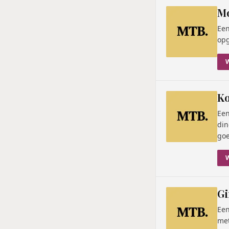
M
Een
opg
K
Een
din
goe
Gi
Een
met