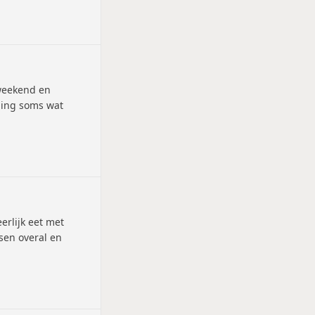
 weekend en
ening soms wat
erlijk eet met
rsen overal en