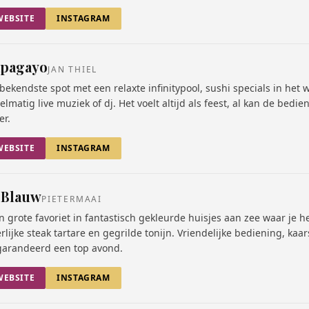
WEBSITE
INSTAGRAM
pagayo
JAN THIEL
bekendste spot met een relaxte infinitypool, sushi specials in het
elmatig live muziek of dj. Het voelt altijd als feest, al kan de bedi
er.
WEBSITE
INSTAGRAM
jBlauw
PIETERMAAI
n grote favoriet in fantastisch gekleurde huisjes aan zee waar je he
rlijke steak tartare en gegrilde tonijn. Vriendelijke bediening, kaa
arandeerd een top avond.
WEBSITE
INSTAGRAM