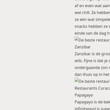
af en even wat aan
wel chill. Ze hebb
ze een wat simpele
snacks hebben ze o
einde van de dag 
Zanzibar
Zanzibar is de gro
wils. Fijne is dat 
ondergaande zon me
dan thuis op in het
Papagayo
Papagayo is de be
infinitypool is su