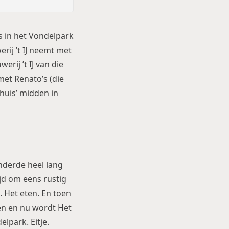
is in het Vondelpark
rij ’t IJ neemt met
rij ’t IJ van die
met Renato’s (
die
huis’ midden in
anderde heel lang
jd om eens rustig
. Het eten. En toen
en en nu wordt Het
elpark. Eitje.