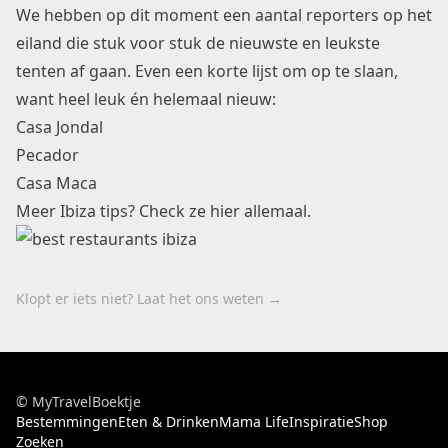
We hebben op dit moment een aantal reporters op het
eiland die stuk voor stuk de nieuwste en leukste
tenten af gaan. Even een korte lijst om op te slaan,
want heel leuk én helemaal nieuw:
Casa Jondal
Pecador
Casa Maca
Meer Ibiza tips? Check ze
hier
allemaal.
Klopt er iets niet? Laat het ons weten →
© MyTravelBoektje
Bestemmingen
Eten & Drinken
Mama Life
Inspiratie
Shop
Zoeken