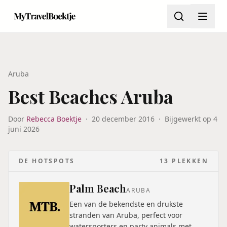
Aruba
Best Beaches Aruba
Door
Rebecca Boektje
·
20 december 2016
·
Bijgewerkt op
4
juni 2026
DE HOTSPOTS
13
PLEKKEN
Palm Beach
ARUBA
Een van de bekendste en drukste
stranden van Aruba, perfect voor
watersporters en party animals met