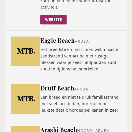
kunt nemen en het water bruist van
activiteit.
WEBSITE
Eagle Beach
ARUBA
Het breedste en misschien wel mooiste
zandstrand van Aruba met rustige
plekken waar je zeeschildpadden kunt
spotten tijdens het snorkelen.
Druif Beach
ARUBA
Een breed en niet te druk familiestrand
met veel faciliteiten, horeca en het
leukste detail: hordes pelikanen in zee!
Arashi Beach
NOORD, ARUBA