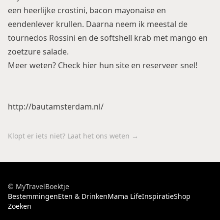
een heerlijke crostini, bacon mayonaise en
eendenlever krullen. Daarna neem ik meestal de
tournedos Rossini en de softshell krab met mango en
zoetzure salade.
Meer weten? Check
hier
hun site en reserveer snel!
http://bautamsterdam.nl/
Klopt er iets niet? Laat het ons weten →
© MyTravelBoektje
Bestemmingen
Eten & Drinken
Mama Life
Inspiratie
Shop
Zoeken