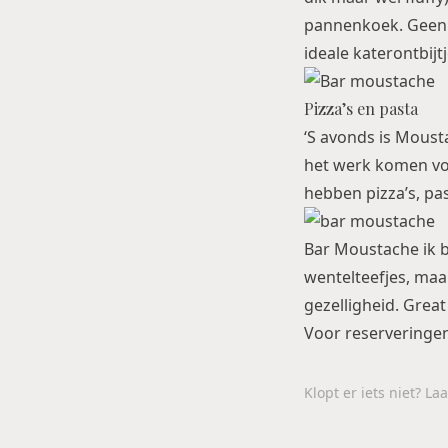
pannenkoek. Geen z
ideale katerontbijtj
Pizza’s en pasta
‘S avonds is Mousta
het werk komen voo
hebben pizza’s, pas
Bar Moustache ik b
wentelteefjes, maa
gezelligheid. Great
Voor reserveringen
Klopt er iets niet? L