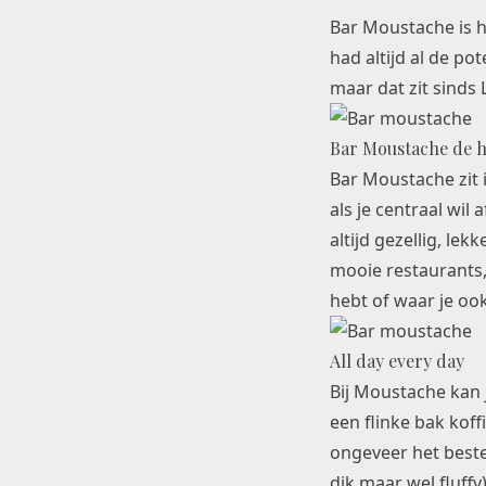
Bar Moustache is h
had altijd al de po
maar dat zit sinds 
Bar Moustache de h
Bar Moustache zit 
als je centraal wil
altijd gezellig, le
mooie restaurants,
hebt of waar je ook
All day every day
Bij Moustache kan j
een flinke bak koff
ongeveer het beste
dik maar wel fluff