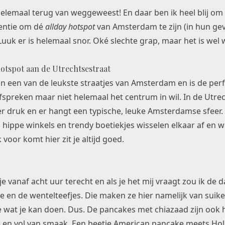
elemaal terug van weggeweest! En daar ben ik heel blij om
tentie om dé
allday hotspot
van Amsterdam te zijn (in hun geva
Luuk er is helemaal snor. Oké slechte grap, maar het is wel 
otspot aan de Utrechtsestraat
in een van de leukste straatjes van Amsterdam en is de perf
 afspreken maar niet helemaal het centrum in wil. In de Utrec
kker druk en er hangt een typische, leuke Amsterdamse sfeer.
 hippe winkels en trendy boetiekjes wisselen elkaar af en w
 voor komt hier zit je altijd goed.
e vanaf acht uur terecht en als je het mij vraagt zou ik de
ie en de wentelteefjes. Die maken ze hier namelijk van suik
 wat je kan doen. Dus. De pancakes met chiazaad zijn ook he
y) en vol van smaak. Een beetje American pancake meets Ho