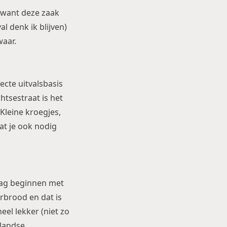
 want deze zaak
l denk ik blijven)
waar.
ecte uitvalsbasis
htsestraat is het
 Kleine kroegjes,
at je ook nodig
 dag beginnen met
erbrood en dat is
el lekker (niet zo
llandse