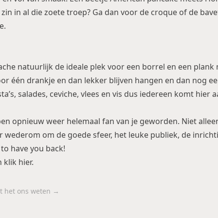
in in al die zoete troep? Ga dan voor de croque of de bave
e.
che natuurlijk de ideale plek voor een borrel en een plank 
r één drankje en dan lekker blijven hangen en dan nog ee
ta’s, salades, ceviche, vlees en vis dus iedereen komt hier a
en opnieuw weer helemaal fan van je geworden. Niet allee
r wederom om de goede sfeer, het leuke publiek, de inricht
 to have you back!
 klik
hier
.
aat het ons weten →