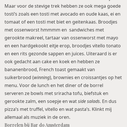
Maar voor de stevige trek hebben ze ook mega goede
tosti’s zoals een tosti met avocado en oude kaas, ei en
tomaat of een tosti met biet en geitenkaas. Broodjes
met ossenworst hmmmm en sandwiches met
gerookte makreel, tartaar van ossenworst met mayo
en een hardgekookt eitje erop, broodjes vitello tonato
en een rits gezonde sappen en juices. Uiteraard is er
ook gedacht aan cake en koek en hebben ze
bananenbrood, French toast gemaakt van
suikerbrood (
winning
), brownies en croissantjes op het
menu. Voor de lunch en het diner of de borrel
serveren ze bowls met sriracha tofu, biefstuk en
gerookte zalm, een soepje en wat
side salads
. En dus
pizza’s met truffel, vitello en wat pasta’s. Klinkt mij
allemaal als muziek in de oren.
Borrelen bij Bar do Amsterdam