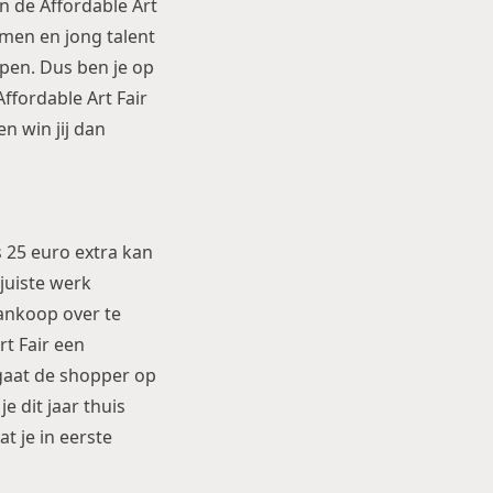
n de Affordable Art
men en jong talent
open. Dus ben je op
ffordable Art Fair
n win jij dan
s 25 euro extra kan
juiste werk
ankoop over te
rt Fair een
gaat de shopper op
e dit jaar thuis
t je in eerste