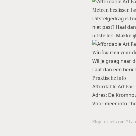
Meteen beslissen la
Uitstelgedrag is to
niet past? Haal da
uitstellen. Makkeli
Win kaarten voor de
Wil je graag naar d
Laat dan een berich
Praktische info
Affordable Art Fai
Adres: De Kromho
Voor meer info ch
Klopt er iets niet? L