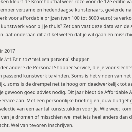
ken kleurt de Kromhouthal weer roze voor de 12e editie va
november verzamelen hedendaagse kunstenaars, gevierde na
erk voor affordable prijzen (van 100 tot 6000 euro) te verk
kunstwerk voor bij je thuis? Zet dan vast deze data van de A
n laat onderaan dit artikel weten dat je wil gaan en misschie
e Art Fair 2017 met een personal shopper
nder andere de Personal Shopper Service, die je voor slecht
 passend kunstwerk te vinden. Soms is het vinden van het 
jk, soms is de drempel net te hoog om daadwerkelijk tot a
e gewoon goed advies nodig. Dit jaar biedt de Affordable A
ervice aan. Met een persoonlijke briefing en jouw budget 
electie van een aantal kunststukken voor je. Wie weet kom j
van je dromen of misschien wel met iets heel anders dan da
cht. Wel van tevoren inschrijven.