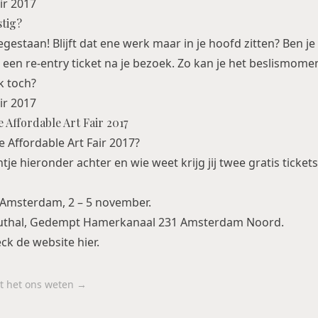
stig?
egestaan! Blijft dat ene werk maar in je hoofd zitten? Ben je
n een re-entry ticket na je bezoek. Zo kan je het beslismom
jk toch?
 Affordable Art Fair 2017
e Affordable Art Fair 2017?
tje hieronder achter en wie weet krijg jij twee gratis tickets
r Amsterdam, 2 – 5 november.
uthal, Gedempt Hamerkanaal 231 Amsterdam Noord.
eck de website
hier
.
aat het ons weten →