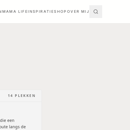
N
MAMA LIFE
INSPIRATIE
SHOP
OVER MIJ
14
PLEKKEN
 die een
route langs de