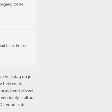
toegang tot de
stad bent. Prima
de hele dag op je
 de hele week
yprus heeft zóveel
een beetje cultuur,
Dit vond ik de