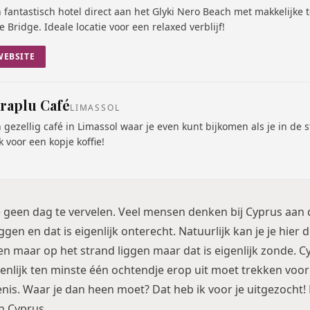
 fantastisch hotel direct aan het Glyki Nero Beach met makkelijke 
e Bridge. Ideale locatie voor een relaxed verblijf!
WEBSITE
raplu Café
LIMASSOL
 gezellig café in Limassol waar je even kunt bijkomen als je in de 
k voor een kopje koffie!
je geen dag te vervelen. Veel mensen denken bij Cyprus aan 
iggen en dat is eigenlijk onterecht. Natuurlijk kan je je hier
n maar op het strand liggen maar dat is eigenlijk zonde. C
genlijk ten minste één ochtendje erop uit moet trekken voor 
nis. Waar je dan heen moet? Dat heb ik voor je uitgezocht! 
in Cyprus.