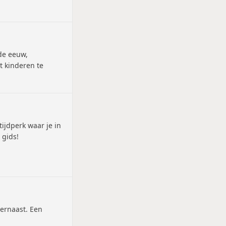
de eeuw,
t kinderen te
ijdperk waar je in
 gids!
ernaast. Een