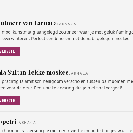
utmeer van Larnaca
LARNACA
 mooi kunstmatig aangelegd zoutmeer waar je met geluk flamingo'
r overwinteren. Perfect combineren met de nabijgelegen moskee!
WEBSITE
la Sultan Tekke moskee
LARNACA
 prachtig Islamitisch heiligdom verscholen tussen palmbomen met
ten voor de deur. Een unieke ervaring die je niet snel vergeet!
WEBSITE
opetri
LARNACA
 charmant vissersdorpje met een riviertje en oude bootjes waar je 