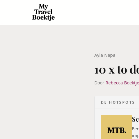
Ayia Napa
10 x to 
Door
Rebecca Boektj
DE HOTSPOTS
Sc
Een
imp