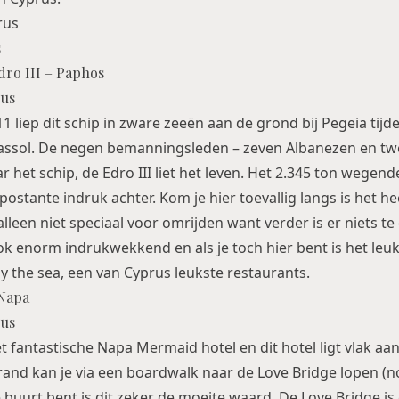
s
ro III – Paphos
 liep dit schip in zware zeeën aan de grond bij Pegeia tijd
assol. De negen bemanningsleden – zeven Albanezen en t
het schip, de Edro III liet het leven. Het 2.345 ton wegend
postante indruk achter. Kom je hier toevallig langs is het h
alleen niet speciaal voor omrijden want verder is er niets t
 ook enorm indrukwekkend en als je toch hier bent is het leu
y the sea
, een van Cyprus leukste restaurants.
 Napa
t fantastische Napa Mermaid hotel en dit hotel ligt vlak aa
trand kan je via een boardwalk naar de Love Bridge lopen (
de buurt bent is dit zeker de moeite waard. De Love Bridge i