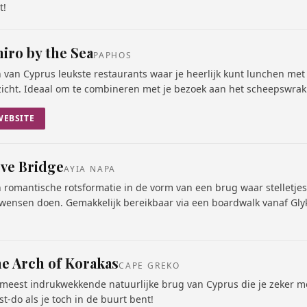
t!
iro by the Sea
PAPHOS
 van Cyprus leukste restaurants waar je heerlijk kunt lunchen met
zicht. Ideaal om te combineren met je bezoek aan het scheepswrak
WEBSITE
ve Bridge
AYIA NAPA
 romantische rotsformatie in de vorm van een brug waar stelletjes 
wensen doen. Gemakkelijk bereikbaar via een boardwalk vanaf Gly
e Arch of Korakas
CAPE GREKO
meest indrukwekkende natuurlijke brug van Cyprus die je zeker mo
t-do als je toch in de buurt bent!