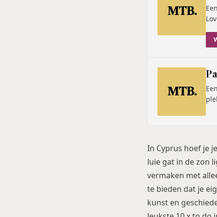
Een
Lov
Pa
Een
ple
In Cyprus hoef je 
luie gat in de zon l
vermaken met allee
te bieden dat je ei
kunst en geschiede
leukste 10 x to do 