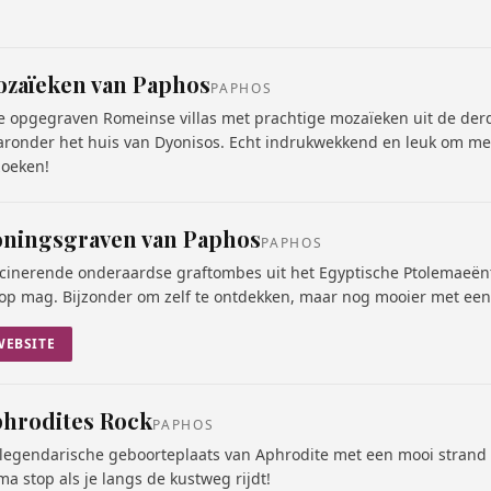
zaïeken van Paphos
PAPHOS
e opgegraven Romeinse villas met prachtige mozaïeken uit de der
ronder het huis van Dyonisos. Echt indrukwekkend en leuk om me
oeken!
ningsgraven van Paphos
PAPHOS
cinerende onderaardse graftombes uit het Egyptische Ptolemaeënt
op mag. Bijzonder om zelf te ontdekken, maar nog mooier met een
WEBSITE
hrodites Rock
PAPHOS
legendarische geboorteplaats van Aphrodite met een mooi strand 
ma stop als je langs de kustweg rijdt!