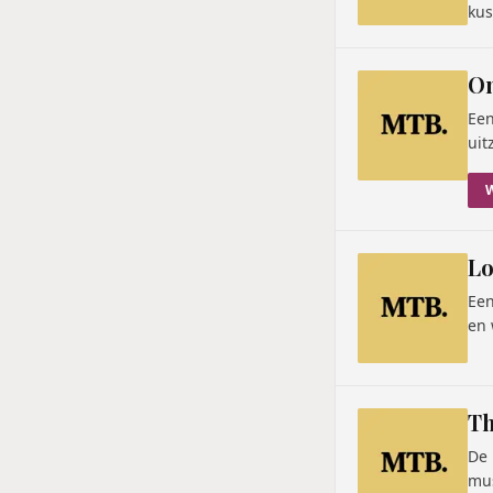
kus
On
Een
uit
Lo
Een
en 
Th
De 
mus