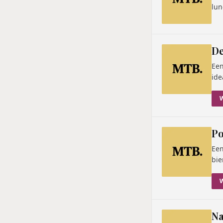
lun
De
Een
ide
Po
Een
bie
Na