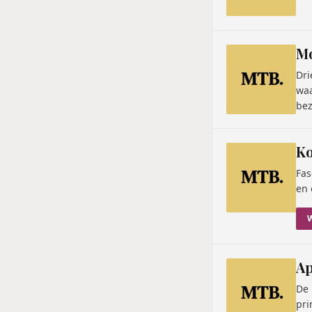
Mo
Dri
waa
bez
Ko
Fas
en 
Ap
De 
pri