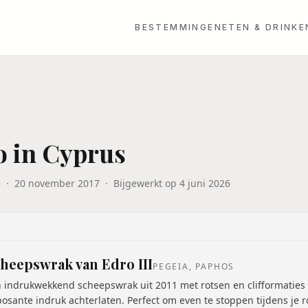
BESTEMMINGEN
ETEN & DRINKE
do in Cyprus
e
·
20 november 2017
·
Bijgewerkt op
4 juni 2026
heepswrak van Edro III
PEGEIA, PAPHOS
 indrukwekkend scheepswrak uit 2011 met rotsen en clifformaties
osante indruk achterlaten. Perfect om even te stoppen tijdens je 