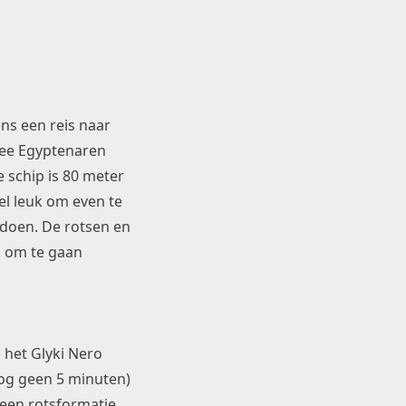
ens een reis naar
wee Egyptenaren
e schip is 80 meter
eel leuk om even te
e doen. De rotsen en
k om te gaan
n het Glyki Nero
nog geen 5 minuten)
s een rotsformatie