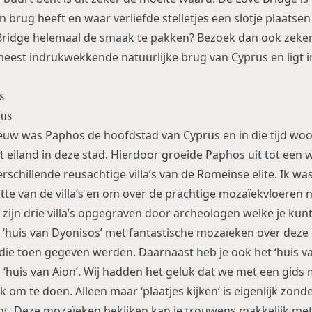
n brug heeft en waar verliefde stelletjes een slotje plaatse
Bridge helemaal de smaak te pakken? Bezoek dan ook zeker
 meest indrukwekkende natuurlijke brug van Cyprus en ligt 
s
eeuw was Paphos de hoofdstad van Cyprus en in die tijd w
 eiland in deze stad. Hierdoor groeide Paphos uit tot een
rschillende reusachtige villa’s van de Romeinse elite. Ik w
tte van de villa’s en om over de prachtige mozaïekvloeren 
 zijn drie villa’s opgegraven door archeologen welke je ku
et ‘huis van Dyonisos’ met fantastische mozaïeken over dez
 die toen gegeven werden. Daarnaast heb je ook het ‘huis v
‘huis van Aion’. Wij hadden het geluk dat we met een gids
k om te doen. Alleen maar ‘plaatjes kijken’ is eigenlijk zonde
nt. Deze mozaïeken bekijken kan je trouwens makkelijk me