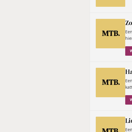
Zo
Een
hie
Ha
Een
kat
Li
Een