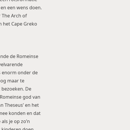
n en een wens doen.
 The Arch of
in het Cape Greko
oonde de Romeinse
 welvarende
as enorm onder de
nog maar te
nt bezoeken. De
e Romeinse god van
an Theseus’ en het
 mee konden en dat
 als je op zo’n
t kinderen doen