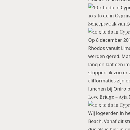
10 x to do in Cypru
Scheepswrak van Ed
Op 8 december 2011
Rhodos vanuit Lim
werden gered. Maar 
lang en laat een im
stoppen, ik zou er 
clifformaties zijn
lunchen bij
Oniro b
Love Bridge – Ayia
Wij logeerden in he
Beach. Vanaf dit s
dus als je hier in 